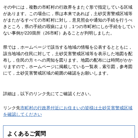
その中には，複数の市町村の行政界をまたぐ形で指定している区域
があります。この場合に，県は本来であれば，土砂災害警戒区域等
がまたがるすべての市町村に対し，意見照会や通知の手続を行うべ
きところ，県の手続の瑕疵により，1つの市町村にしか手続をしてい
ない事例が220箇所（26市町）あることが判明しました。
県では，ホームページで該当する地域の情報を公表するとともに，
該当地域の住民に対して，土砂災害警戒区域等を表示した地図を配
布し，住民の方々への周知を図ります。地図の配布には時間がかか
りますので，ホームページに掲載している一覧表，索引図，参考図
にて，土砂災害警戒区域の範囲の確認をお願いします。
詳細は，以下のリンク先にてご確認ください。
リンク先
市町村の行政界付近にお住まいの皆様は土砂災害警戒区域
を確認してください
よくあるご質問