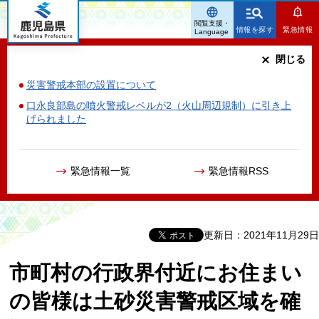
鹿児島県
閲覧支援・
情報を探す
緊急情報
Language
閉じる
災害警戒本部の設置について
口永良部島の噴火警戒レベルが2（火山周辺規制）に引き上
げられました
緊急情報一覧
緊急情報RSS
更新日：2021年11月29日
市町村の行政界付近にお住まい
の皆様は土砂災害警戒区域を確