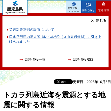
鹿児島県
閲覧支援・
情報を探す
緊急情報
Language
閉じる
災害対策本部の設置について
口永良部島の噴火警戒レベルが2（火山周辺規制）に引き上
げられました
緊急情報一覧
緊急情報RSS
更新日：2025年10月3日
トカラ列島近海を震源とする地
震に関する情報