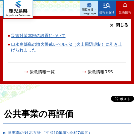
鹿児島県
閲覧支援・
情報を探す
緊急情報
Language
閉じる
災害対策本部の設置について
口永良部島の噴火警戒レベルが2（火山周辺規制）に引き上
げられました
緊急情報一覧
緊急情報RSS
公共事業の再評価
県事業の対応方針（平成10年度~令和7年度）