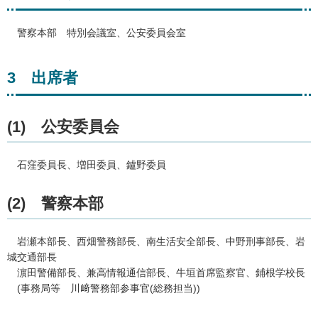
警
察本部
特
別会議室、公安委員会室
3
出
席者
(1)
公安
委員会
石窪
委員長、増田委員、鑪野委員
(2)
警
察本部
岩
瀬本部長、西畑警務部長、南生活安全部長、中野刑事部長、岩
城交通部長
濵
田警備部長、兼高情報通信部長、牛垣首席監察官、鋪根学校長
(事
務局等
川
﨑警務部参事官(総務担当))