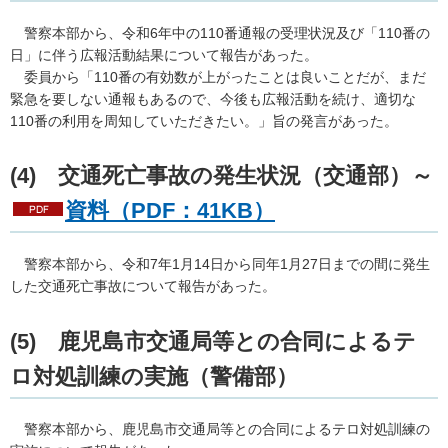
警察
本部から、令和6年中の110番通報の受理状況及び「110番の
日」に伴う広報活動結果について報告があった。
委員
から「110番の有効数が上がったことは良いことだが、まだ
緊急を要しない通報もあるので、今後も広報活動を続け、適切な
110番の利用を周知していただきたい。」旨の発言があった。
(4)
交
通死亡事故の発生状況（交通部）～
資料（PDF：41KB）
警察
本部から、令和7年1月14日から同年1月27日までの間に発生
した交通死亡事故について報告があった。
(5)
鹿児
島市交通局等との合同によるテ
ロ対処訓練の実施（警備部）
警察本
部から、鹿児島市交通局等との合同によるテロ対処訓練の