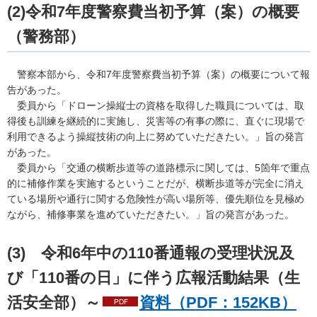
(2)令和7年度警察費当初予算（案）の概要
（警務部）
警察
本部から、令和7年度警察費当初予算（案）の概要について報
告があった。
委員
から「ドローン操縦士の資格を取得した職員については、取
得後も訓練を継続的に実施し、災害等の有事の際に、直ぐに現場で
利用できるよう操縦技術の向上に努めていただきたい。」旨の発言
があった。
委
員から「交通の横断歩道等の道路標示に関しては、5箇年で重点
的に補修作業を実施するということだが、横断歩道等が完全に消え
ている場所や通行に関する危険性が高い場所等、優先順位を見極め
ながら、補修事業を進めていただきたい。」旨の発言があった。
(3)
令
和6年中の110番通報の受理状況及
び「110番の日」に伴う広報活動結果（生
活安全部）～
資料（PDF：152KB）