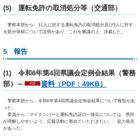
(5)
運転免
許の取消処分等（交通部）
警察
本部から、11人に対する運転免許の取消処分及び3人に対す
る処分保留について説明があり、これを審議の上、決裁した。
5
報
告
(1)
令
和6年第4回県議会定例会結果（警務
部）～
資料（PDF：49KB）
警
察本部から、令和6年第4回県議会定例会結果について報告があ
った。
委員
から「マイナンバーと運転免許証の一体化については、県民
が理解しやすいよう、広報活動に努めていただきたい。」旨の発言
があった。