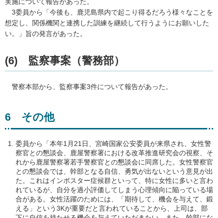
実施について報告があった。
3委員
から「今後も、鹿児島県内で起こり得るだろう様々なことを
想定し、関係機関と連携した訓練を継続して行うようにお願いした
い。」旨の発言があった。
(6)
監
察事案（警務部）
警察
本部から、監察事案3件について報告があった。
6
その
他
委員から「本年1月21日、宮崎国家公安委員が来県され、女性警
察官との懇談会、鹿屋警察署における改革推進研究会の視察、そ
れから鹿屋警察署若手警察官との懇談会に同席した。女性警察官
との懇談会では、幹部となる自信、勇気が出ないという意見が出
た。これはインポスター症候群といって、特に女性に多いと言わ
れているが、自分を過小評価してしまう心理傾向に陥っている場
合がある。女性活躍のためには、「期待して、機会を与えて、鍛
える」という3Kが重要だと言われていることから、上司は、部
下に自信を持たせる機会を与えていただきたい。また、幹部にな