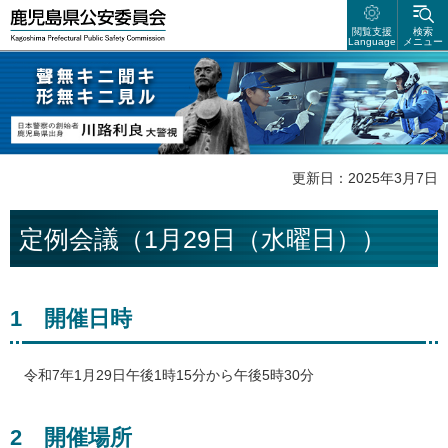
鹿児島県公安委員会
閲覧支援
検索
Language
メニュー
聲無キニ聴キ 形無キニ見ル 日本警察の創始者 鹿児島県出身 川路利良
大警視
更新日：2025年3月7日
定例会議（1月29日（水曜日））
1
開
催日時
令
和7年1月29日午後1時15分から午後5時30分
2
開
催場所