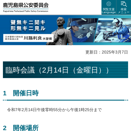
鹿児島県公安委員会
閲覧支援
検索
Language
メニュー
聲無キニ聴キ 形無キニ見ル 日本警察の創始者 鹿児島県出身 川路利良
大警視
更新日：2025年3月7日
臨時会議（2月14日（金曜日））
1
開催
日時
令和
7年2月14日午後零時55分から午後1時25分まで
2
開催
場所