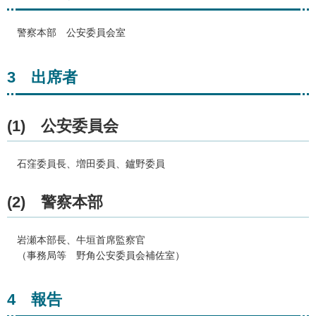
警察
本部
公
安委員会室
3
出
席者
(1)
公
安委員会
石窪
委員長、増田委員、鑪野委員
(2)
警
察本部
岩瀬
本部長、牛垣首席監察官
（事務
局等
野
角公安委員会補佐室）
4
報
告