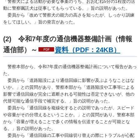
「警察犬による活動が必要な事案のうち、おおむね5分の1程度の活
動に警察嘱託犬は従事してもらっている。」旨の説明があった。
委員
から「改めて警察犬の能力の高さを知ったが、しっかり訓練
をしてほしい。」旨の発言があった。
(2)
令
和7年度の通信機器整備計画（情報
通信部）～
資料（PDF：24KB）
警
察本部から、令和7年度の通信機器整備計画について報告があっ
た。
委
員から「道路陥没により通信回線に影響が及ぶようなことはな
いか。」との質問があり、警察本部から「道路陥没や工事等による
影響で通信回線が完全に遮断される可能性は否定できないが、他の
代替可能な通信手段で補完する。」旨の説明があった。
委
員から「通信回線を複線化するとの説明であったが、スピード
や容量がその分増えるということか。」との質問があり、警察本部
から「容量が増えることで多くの情報を伝送することが可能とな
る。」旨の説明があった。
委
員から「通信回線の工事や回線切り替えの際にトラブルが心配