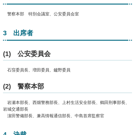
警
察本部
特
別会議室、公安委員会室
3
出
席者
(1)
公
安委員会
石
窪委員長、増田委員、鑪野委員
(2)
警
察本部
岩
瀬本部長、西畑警務部長、上村生活安全部長、鶴田刑事部長、
岩城交通部長
濵
田警備部長、兼高情報通信部長、中島首席監察官
4
決裁