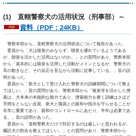
(1)
直
轄警察犬の活用状況（刑事部）～
資料（PDF：24KB）
警
察本部から、直轄警察犬の活用状況について報告があった。
委
員から「犬は嗅覚のみならず、聴覚も優れているようである
が、聴覚を活かした活用はないのか。」との質問があり、警察本部
から「基本的には嗅覚を活用した活動がメインとなるが、警察犬の
耳の動きなど、その反応を見ながら活動に従事している。」旨の説
明があった。
委
員から「新犬として受け入れた警察犬の訓練期間について教え
てほしい。」旨の質問があり、警察本部から「嗅覚等を活かした捜
索は、犬本来の本能的な能力であり、捜索能力を磨く訓練はさほど
手間をとらない反面、新犬と職員との親和や指示を守らせることが
非常に重要であり、親和やコントロールにあたり、半年は必要であ
る。」旨の説明があった。
委員
から「直轄警察犬だけで対応するのは厳しいと思われるが、
嘱託犬の割合を教えてほしい。」との質問があり、警察本部から