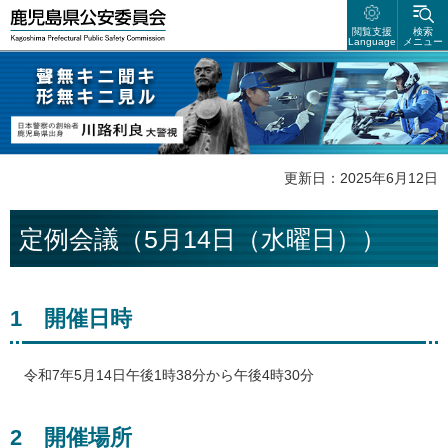
鹿児島県公安委員会
閲覧支援
検索
Language
メニュー
聲無キニ聴キ 形無キニ見ル 日本警察の創始者 鹿児島県出身 川路利良
大警視
更新日：2025年6月12日
定例会議（5月14日（水曜日））
1
開催
日時
令和
7年5月14日午後1時38分から午後4時30分
2
開
催場所