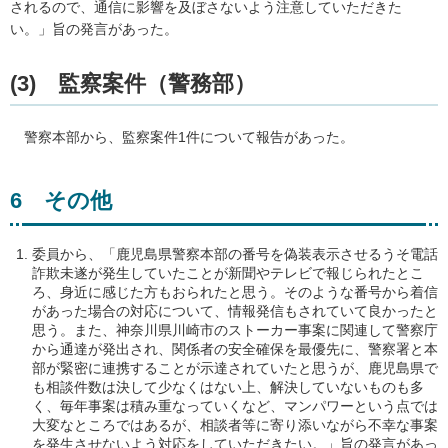
されるので、通信に影響を及ぼさないよう注意していただきた
い。」旨の発言があった。
(3)
監
察案件（警務部）
警察
本部から、監察案件1件について報告があった。
6
そ
の他
委員から、「鹿児島県警察本部の番号を偽装表示させるうそ電話
詐欺未遂が発生していたことが新聞やテレビで報じられたとこ
ろ、身近に感じた方もおられたと思う。そのような番号から着信
があった場合の対応について、情報発信もされていて良かったと
思う。また、神奈川県川崎市のストーカー事案に関連して警察庁
から通達が発出され、関係者の安全確保を最優先に、警察署と本
部が緊密に連携することが示達されていたと思うが、鹿児島県で
も相談件数は決して少なくはない上、解決していないものも多
く、毎年事案は積み重なっていくなど、マンパワーという点では
大変なところではあるが、相談者等に寄り添いながら不幸な事案
を発生させないよう対応をしていただきたい。」旨の発言があっ