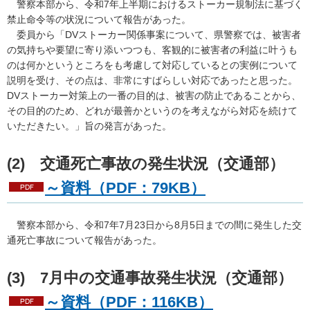
警察本部から、令和7年上半期におけるストーカー規制法に基づく
禁止命令等の状況について報告があった。
委員から「DVストーカー関係事案について、県警察では、被害者
の気持ちや要望に寄り添いつつも、客観的に被害者の利益に叶うも
のは何かというところをも考慮して対応しているとの実例について
説明を受け、その点は、非常にすばらしい対応であったと思った。
DVストーカー対策上の一番の目的は、被害の防止であることから、
その目的のため、どれが最善かというのを考えながら対応を続けて
いただきたい。」旨の発言があった。
(2) 交通死亡事故の発生状況（交通部）
～資料（PDF：79KB）
警察本部から、令和7年7月23日から8月5日までの間に発生した交
通死亡事故について報告があった。
(3) 7月中の交通事故発生状況（交通部）
～資料（PDF：116KB）