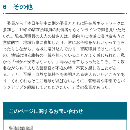
6 その他
委員から「本日午前中に別の委員とともに駐在所ネットワークに
参加し、19名の駐在所職員の配偶者からオンラインで御意見いただ
いた。駐在所職員の夫人の皆さんは、前向きに地域に溶け込もうと
意欲的で、地域行事に参加したり、逆にお子様をかわいがってもら
ったりしながら、地域に溶け込んでおり、警察職員ではないもの
の、地域の治安維持の一翼を担っていることがよく感じられた。私
から「何か不安等はないか。」尋ねさせてもらったところ、ごく数
名ながらも「夫たる警察官が不在の時、不安を感じることがあ
る。」と、至極、自然な気持ちを表明される夫人もいたところであ
り、くれぐれもそこに危険が及ばないように、管轄署や本部でもバ
ックアップを継続していただきたい。」旨の発言があった。
このページに関するお問い合わせ
警務部総務課