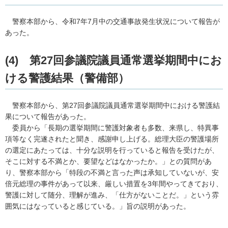
警察本部から、令和7年7月中の交通事故発生状況について報告が
あった。
(4) 第27回参議院議員通常選挙期間中にお
ける警護結果（警備部）
警察本部から、第27回参議院議員通常選挙期間中における警護結
果について報告があった。
委員から「長期の選挙期間に警護対象者も多数、来県し、特異事
項等なく完遂されたと聞き、感謝申し上げる。総理大臣の警護場所
の選定にあたっては、十分な説明を行っていると報告を受けたが、
そこに対する不満とか、要望などはなかったか。」との質問があ
り、警察本部から「特段の不満と言った声は承知していないが、安
倍元総理の事件があって以来、厳しい措置を3年間やってきており、
警護に対して随分、理解が進み、「仕方がないことだ。」という雰
囲気にはなっていると感じている。」旨の説明があった。