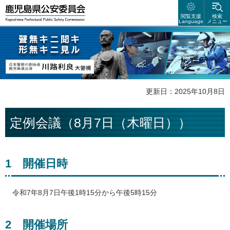
鹿児島県公安委員会
閲覧支援
検索
Language
メニュー
聲無キニ聴キ 形無キニ見ル 日本警察の創始者 鹿児島県出身 川路利良
大警視
更新日：2025年10月8日
定例会議（8月7日（木曜日））
1
開
催日時
令和
7年8月7日午後1時15分から午後5時15分
2
開
催場所