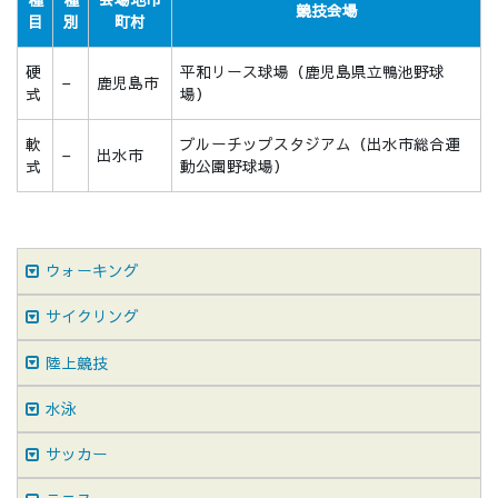
競技会場
目
別
町村
硬
平和リース球場（鹿児島県立鴨池野球
–
鹿児島市
式
場）
軟
ブルーチップスタジアム（出水市総合運
–
出水市
式
動公園野球場）
ウォーキング
サイクリング
陸上競技
水泳
サッカー