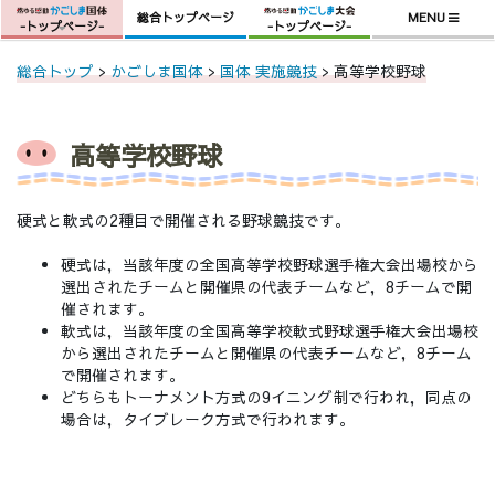
総合トップページ
MENU
-トップページ-
-トップページ-
Skip
総合トップ
>
かごしま国体
>
国体 実施競技
> 高等学校野球
to
content
高等学校野球
硬
式と軟式の2種目で開催される野球競技です。
硬式は，当該年度の全国高等学校野球選手権大会出場校から
選出されたチームと開催県の代表チームなど，8チームで開
催されます。
軟式は，当該年度の全国高等学校軟式野球選手権大会出場校
から選出されたチームと開催県の代表チームなど，8チーム
で開催されます。
どちらもトーナメント方式の9イニング制で行われ，同点の
場合は，タイブレーク方式で行われます。