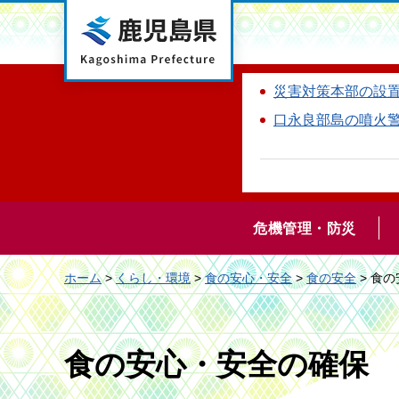
鹿児島県
災害対策本部の設
口永良部島の噴火
危機管理・防災
ホーム
>
くらし・環境
>
食の安心・安全
>
食の安全
> 食
食の安心・安全の確保