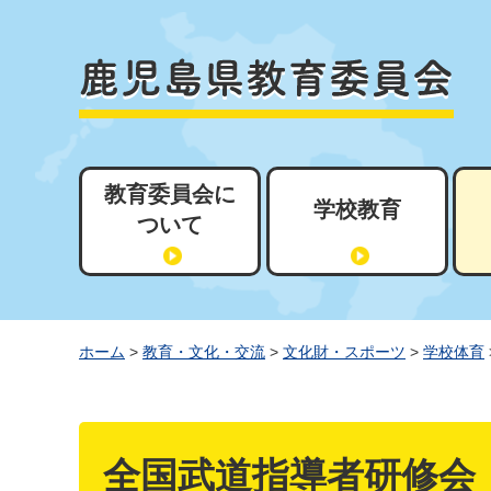
教育委員会に
学校教育
ついて
ホーム
>
教育・文化・交流
>
文化財・スポーツ
>
学校体育
全国武道指導者研修会