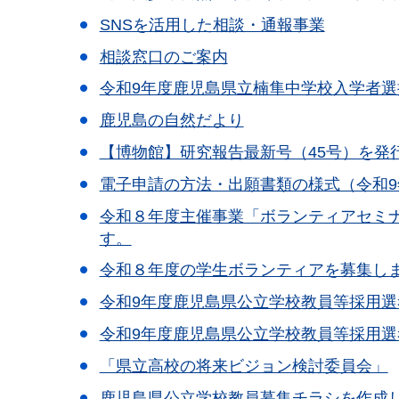
SNSを活用した相談・通報事業
相談窓口のご案内
令和9年度鹿児島県立楠隼中学校入学者選
鹿児島の自然だより
【博物館】研究報告最新号（45号）を発
電子申請の方法・出願書類の様式（令和
令和８年度主催事業「ボランティアセミ
す。
令和８年度の学生ボランティアを募集し
令和9年度鹿児島県公立学校教員等採用
令和9年度鹿児島県公立学校教員等採用
「県立高校の将来ビジョン検討委員会」
鹿児島県公立学校教員募集チラシを作成