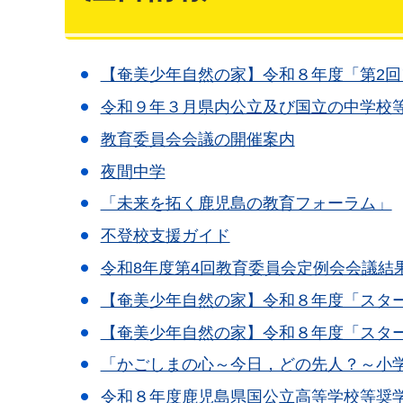
【奄美少年自然の家】令和８年度「第2
令和９年３月県内公立及び国立の中学校
教育委員会会議の開催案内
夜間中学
「未来を拓く鹿児島の教育フォーラム」
不登校支援ガイド
令和8年度第4回教育委員会定例会会議結
【奄美少年自然の家】令和８年度「スター
【奄美少年自然の家】令和８年度「スター
「かごしまの心～今日，どの先人？～小
令和８年度鹿児島県国公立高等学校等奨