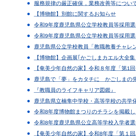
服務規律の厳正確保，業務改善等につい
【博物館】別館に関するお知らせ
令和9年度鹿児島県公立学校教員等採用
令和9年度鹿児島県公立学校教員等採用
鹿児島県公立学校教員「教職教養チャレ
【博物館】企画展｢かごしまカエル大全
【奄美少年自然の家】令和８年度「第1
鹿児島で「夢」をカタチに かごしまの
『教職員のライフキャリア図鑑』
鹿児島県立楠隼中学校・高等学校の共学
令和8年度博物館まつりのチラシを掲載し
令和8年度鹿児島県公立高等学校入学者
【奄美少年自然の家】令和8年度「第１