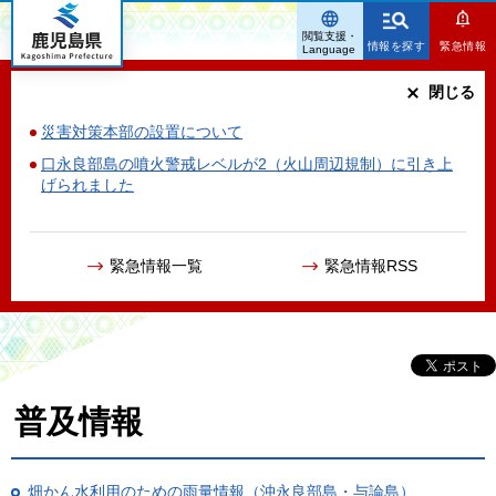
鹿児島県
閲覧支援・
情報を探す
緊急情報
Language
閉じる
災害対策本部の設置について
口永良部島の噴火警戒レベルが2（火山周辺規制）に引き上
げられました
緊急情報一覧
緊急情報RSS
普及情報
畑かん水利用のための雨量情報（沖永良部島・与論島）