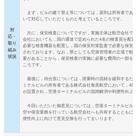
まず
，ビルの建て替え等については，原則は所有者であ
いて対応していただくものと考えているところです。
対
次に，保
安検査についてですが，実施主体は航空会社で
応・
会社においても，国の通達で定められた4名の検査員を配
取り
必要な検査機器を配置し，国の保安対策監査で必要な保安
組み
されております。なお，県としても空港管理者の立場で航
状況
要があることから，保安検査の実施に必要な費用の一部を
ころです。
最後に
，待合室については，搭乗時の混雑を緩和するため
ミナルビルの所有者である株式会社奄美航空において，40
が設置され，空港ターミナルビルの混雑解消や利便性向上
今回いただいた
御意見については，空港ターミナルビル
空や保安業務を行っている航空会社へも共有するとともに
便性向上に向けて意見交換を行ってまいります。