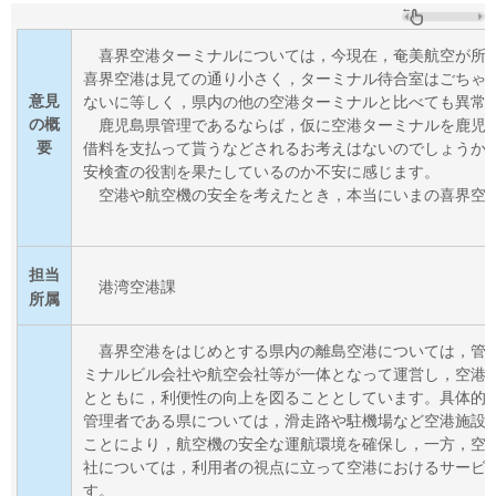
喜界空
港ターミナルについては，今現在，奄美航空が所
喜界空港は見ての通り小さく，ターミナル待合室はごちゃ
意見
ないに等しく，県内の他の空港ターミナルと比べても異常
の概
鹿児島
県管理であるならば，仮に空港ターミナルを鹿児
要
借料を支払って貰うなどされるお考えはないのでしょうか
安検査の役割を果たしているのか不安に感じます。
空港
や航空機の安全を考えたとき，本当にいまの喜界空
担当
港
湾空港課
所属
喜界
空港をはじめとする県内の離島空港については，管
ミナルビル会社や航空会社等が一体となって運営し，空港
とともに，利便性の向上を図ることとしています。具体的
管理者である県については，滑走路や駐機場など空港施設
ことにより，航空機の安全な運航環境を確保し，一方，空
社については，利用者の視点に立って空港におけるサービ
す。