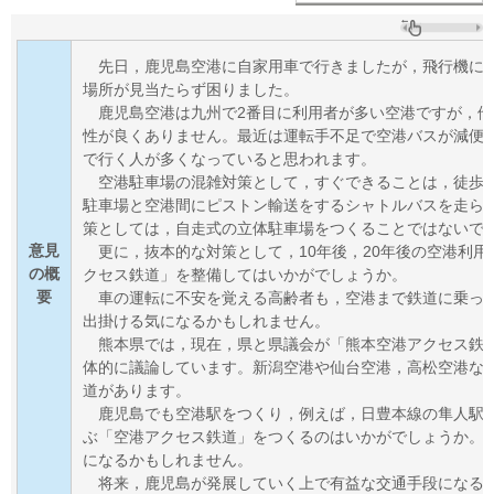
先日，鹿児島空港に自家用車で行きましたが，飛行機に
場所が見当たらず困りました。
鹿児島空港は九州で2番目に利用者が多い空港ですが，
性が良くありません。最近は運
転手不足で空港バスが減便
で行く人が多くなっていると思われます。
空港駐車場の混雑対策として，すぐできることは，徒歩で
駐車場と空港間にピストン輸送を
するシャトルバスを走ら
策としては，自走式の立体駐車場をつくることではないで
意見
更に，抜本的な対策として，10年後，20年後の空港利
の概
クセス鉄道」を整備してはいかがで
しょうか。
要
車の運転に不安を覚える高齢者も，空港まで鉄道に乗っ
出掛ける気になるかもしれませ
ん。
熊本県では，現在，県と県議会が「熊本空港アクセス鉄
体的に議論しています。新潟空港
や仙台空港，高松空港な
道があります。
鹿児島でも空港駅をつくり，例えば，日豊本線の隼人駅
ぶ「空港アクセス鉄道」をつくる
のはいかがでしょうか。
になるかもしれません。
将来，鹿児島が発展していく上で有益な交通手段になる