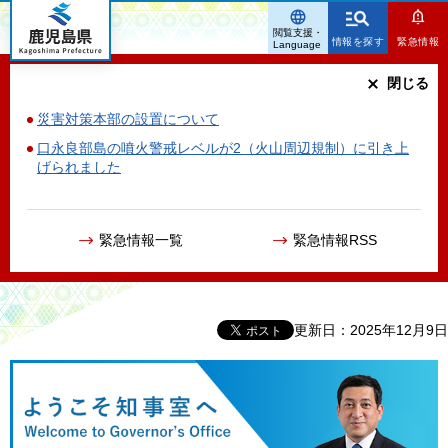
鹿児島県
閲覧支援・
情報を探す
緊急情報
Language
閉じる
災害対策本部の設置について
口永良部島の噴火警戒レベルが2（火山周辺規制）に引き上
げられました
緊急情報一覧
緊急情報RSS
更新日：2025年12月9日