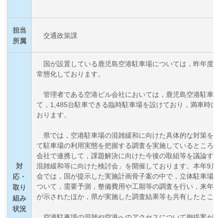
担当
交通政策課
所属
国が設置している鹿児島空港駐車場については，昨年度8
常態化しております。
管理者である空港ビル会社においては，鹿児島空港駐車
て，1,485台駐車できる臨時駐車場を設けており，満車時
おります。
県では，空港駐車場の混雑緩和に向けた具体的な対策を
て駐車場の利用実態を把握する調
査を実施しているところ
会社で連携して，課題解決に向けた今後の取組等を議論す
対
混雑緩和等に向けた検討会」を開催しております。本年9月
会では，国が提示した実施計画骨子案の中で，立体駐車場
応・
ついて，需要予測，整備費用や工期等の調査を行い，来年
取り
が示されたほか，県が実施した調査結果等も共有したとこ
組み
状況
空港駐車場の混雑や空港へのアクセスについて御提案が