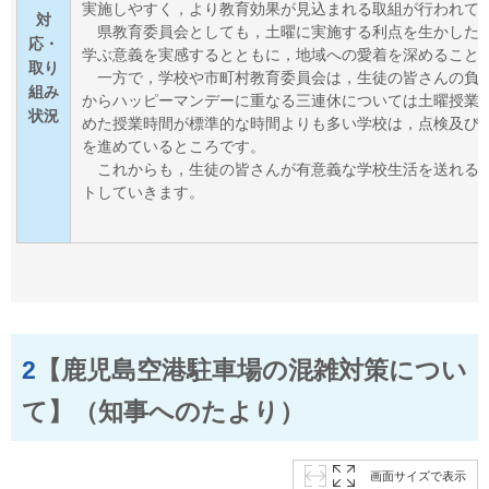
実施しやすく，より教育効果が見込まれる取組が行われて
対
県教育
委員会としても，土曜に実施する利点を生かした
応・
学ぶ意義を実感するとともに，地域への愛着を深めること
取り
一方
で，学校や市町村教育委員会は，生徒の皆さんの負
組み
からハッピーマンデーに重なる三連休については土曜授業
状況
めた授業時間が標準的な時間よりも多い学校は，点検及び
を進めているところです。
これ
からも，生徒の皆さんが有意義な学校生活を送れる
トしていきます。
2
【鹿児島空港駐車場の混雑対策につい
て】（知事へのたより）
画面サイズで表示