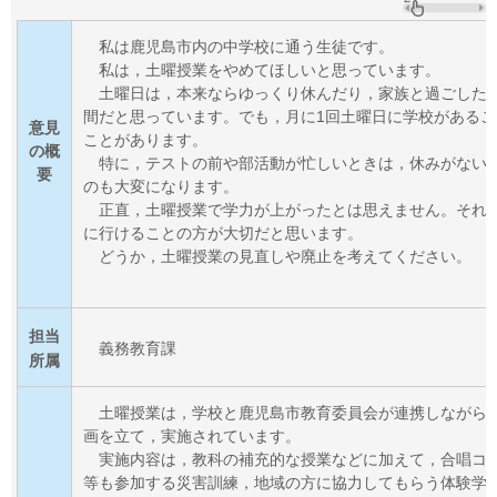
私は
鹿児島市内の中学校に通う生徒です。
私は
，土曜授業をやめてほしいと思っています。
土曜
日は，本来ならゆっくり休んだり，家族と過ごした
間だと思っています。でも，月に1回土曜日に学校がある
意見
ことがあります。
の概
特に
，テストの前や部活動が忙しいときは，休みがない
要
のも大変になります。
正直，
土曜授業で学力が上がったとは思えません。それ
に行けることの方が大切だと思います。
どうか
，土曜授業の見直しや廃止を考えてください。
担当
義務教育課
所属
土曜
授業は，学校と鹿児島市教育委員会が連携しながら
画を立て，実施されています。
実施内
容は，教科の補充的な授業などに加えて，合唱コ
等も参加する災害訓練，地域の方に協力してもらう体験学