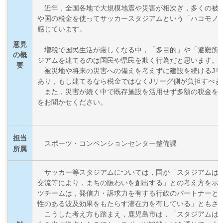
近年，全国各地で大規模地震や災害が相次ぎ，多くの被
や国の税金を使ってサッカースタ
ジアムという「ハコモノ
感じています。
意見
増税で国民生活が厳しくなる中，「多目的」や「避難所
の概
ジアムを建てるのは国民や県民を欺
く行為だと思います。
要
被災地や将来の災害への備えを考えずに建設を続けるJ
あり，もし建てるなら税金ではな
くJリーグ側が負担すべ
また，災害が続く中で既存施設を活用せず多額の税金を
をお聞かせください。
担当
スポーツ・コンベンションセンター整備課
所属
サッカー等スタジアムについては，国が「スタジアムは
交流等により，まちの賑わいを創
出する」との考え方を示
ツチームは，発信力・訴求力を有する行政のパートナーと
性のある波及効果をもたらす潜在力を有している」ともさ
こうした考え方も踏まえ，鹿児島市は，「スタジアムは