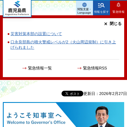
鹿児島県
閲覧支援・
情報を探す
緊急情報
Language
閉じる
災害対策本部の設置について
口永良部島の噴火警戒レベルが2（火山周辺規制）に引き上
げられました
緊急情報一覧
緊急情報RSS
更新日：2026年2月27日