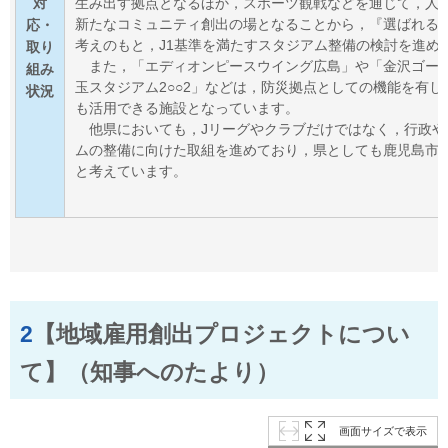
対
生み出す拠点となるほか，スポーツ
観戦などを通じて，人
新たなコミュニティ創出の場となることから，『選ばれる
応・
考えのもと，J1基準を満たすスタジアム整備の検討を進め
取り
また，「エディオンピースウイング広島」や「金沢ゴー
組み
玉スタジアム2○○2」などは，防災
拠点としての機能を有し
状況
も活用できる施設となっています。
他県においても，Jリーグやクラブだけではなく，行政
ムの整備に向けた取組を進めて
おり，県としても鹿児島市
と考えています。
2
【地域雇用創出プロジェクトについ
て】（知事へのたより）
画面サイズで表示