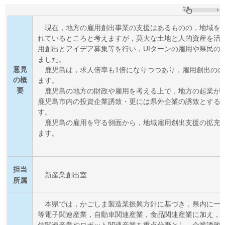
現在，地方の雇用創出事業の支援はあるものの，地域を
れているところと考えますが，莫
大な土地と人的資産を活
用創出とアイデア募集等を行い，UIターンの雇用や県民の
ました。
意見
鹿児島は，求人倍率も1倍になりつつあり，雇用創出の
の概
ます。
要
鹿児島の地方の財政や雇用を考える上で，地方の起業が
鹿児島市内の投資企業誘致・更
には県外企業の誘致とする
す。
鹿児島の雇用を守る側面から，地域雇用創出支援の拡充
ます。
担当
新産業創出室
所属
本県では，かごしま製造業振興方針に基づき，県内に一
等電子関連産業，自動車関連産
業，食品関連産業に加え，
信関連産業やロボット関連産業を重点分野とし，企業誘致