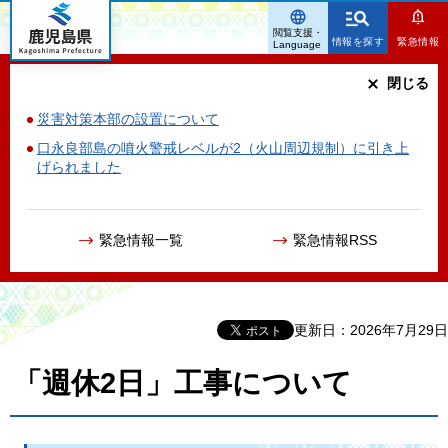
鹿児島県
閲覧支援・
情報を探す
緊急情報
Language
閉じる
災害対策本部の設置について
口永良部島の噴火警戒レベルが2（火山周辺規制）に引き上
げられました
緊急情報一覧
緊急情報RSS
更新日：2026年7月29日
「週休2日」工事について