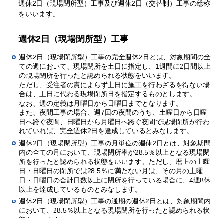
週休2日（現場閉所型）工事及び週休2日（交替制）工事の総称
をいいます。
週休2日（現場閉所型）工事
週休2日（現場閉所型）工事の完全週休2日とは、対象期間の全
ての週において、現場閉所を土日に指定し、1週間に2日間以上
の現場閉所を行ったと認められる状態をいいます。
ただし、受注者の責によらず土日に施工を行わざるを得ない場
合は、土日に代わる現場閉所日を指定するものとします。
なお、週の定義は月曜日から日曜日までとなります。
また、夜間工事の場合、週7回の夜間のうち、土曜日から日曜
日へ跨ぐ夜間、日曜日から月曜日へ跨ぐ夜間で現場閉所が行わ
れていれば、完全週休2日を達成しているとみなします。
週休2日（現場閉所型）工事の月単位の週休2日とは、対象期間
内の全ての月において、現場閉所率が28.5％以上となる現場閉
所を行ったと認められる状態をいいます。ただし、暦上の土曜
日・日曜日の閉所では28.5％に満たない月は、その月の土曜
日・日曜日の合計日数以上に閉所を行っている場合に、4週8休
以上を達成しているものとみなします。
週休2日（現場閉所型）工事の通期の週休2日とは、対象期間内
において、28.5％以上となる現場閉所を行ったと認められる状