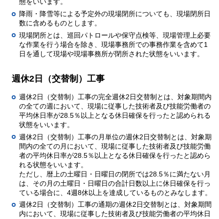
態をいいます。
降雨・降雪等による予定外の現場閉所についても、現場閉所日
数に含めるものとします。
現場閉所とは、巡回パトロールや保守点検等、現場管理上必要
な作業を行う場合を除き、現場事務所での事務作業を含めて1
日を通して現場や現場事務所が閉所された状態をいいます。
週休2日（交替制）工事
週休2日（交替制）工事の完全週休2日交替制とは、対象期間内
の全ての週において、現場に従事した技術者及び技能労働者の
平均休日率が28.5％以上となる休日確保を行ったと認められる
状態をいいます。
週休2日（交替制）工事の月単位の週休2日交替制とは、対象期
間内の全ての月において、現場に従事した技術者及び技能労働
者の平均休日率が28.5％以上となる休日確保を行ったと認めら
れる状態をいいます。
ただし、暦上の土曜日・日曜日の閉所では28.5％に満たない月
は、その月の土曜日・日曜日の合計日数以上に休日確保を行っ
ている場合に、4週8休以上を達成しているものとみなします。
週休2日（交替制）工事の通期の週休2日交替制とは、対象期間
内において、現場に従事した技術者及び技能労働者の平均休日