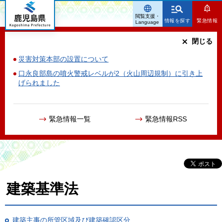
鹿児島県
閲覧支援・
情報を探す
緊急情報
Language
閉じる
災害対策本部の設置について
口永良部島の噴火警戒レベルが2（火山周辺規制）に引き上
げられました
緊急情報一覧
緊急情報RSS
建築基準法
建築主事の所管区域及び建築確認区分