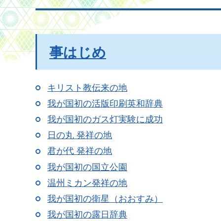
事はじめ
キリスト教伝来の地
我が国初の活版印刷英和辞典
我が国初のガス灯実験に成功
日の丸 発祥の地
君が代 発祥の地
我が国初の国立公園
温州ミカン発祥の地
我が国初の衛星（おおすみ）
我が国初の露日辞典