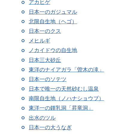
アカヒゲ
日本一のガジュマル
北限自生地（ヘゴ）
日本一のクス
メヒルギ
ノカイドウの自生地
日本三大砂丘
東洋のナイアガラ「曽木の滝」
日本一のソテツ
日本で唯一の天然砂むし温泉
南限自生地（ノハナショウブ）
東洋一の鍾乳洞「昇竜洞」
出水のツル
日本一の大うなぎ