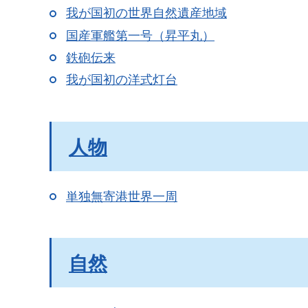
我が国初の世界自然遺産地域
国産軍艦第一号（昇平丸）
鉄砲伝来
我が国初の洋式灯台
人物
単独無寄港世界一周
自然