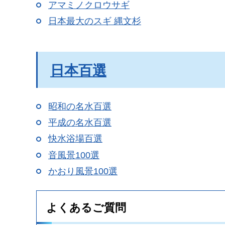
アマミノクロウサギ
日本最大のスギ 縄文杉
日本百選
昭和の名水百選
平成の名水百選
快水浴場百選
音風景100選
かおり風景100選
よくあるご質問