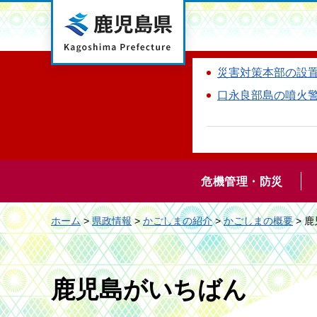
鹿児島県
災害対策本部の設
口永良部島の噴火
危機管理・防災
ホーム
>
県政情報
>
かごしまの紹介
>
かごしまの概要
> 
鹿児島がいちばん