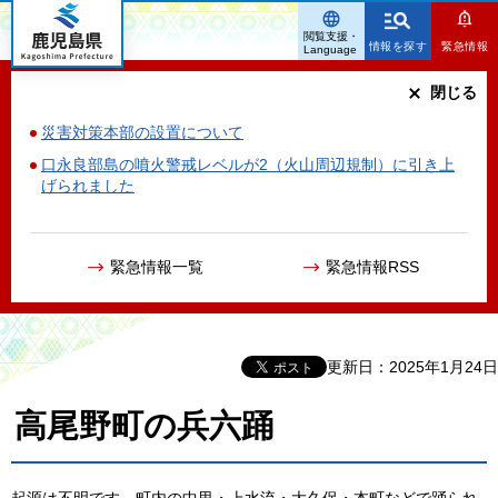
鹿児島県
閲覧支援・
情報を探す
緊急情報
Language
閉じる
災害対策本部の設置について
口永良部島の噴火警戒レベルが2（火山周辺規制）に引き上
げられました
緊急情報一覧
緊急情報RSS
更新日：2025年1月24日
高尾野町の兵六踊