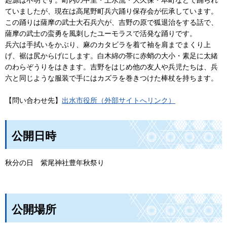
起源は不明です。町内の中里・上水流・大久保・本町などで踊られ
ていましたが、現在は高尾野町兵六踊り保存会が伝承しています。
この踊りは薩摩の武士大石兵六が、吉野の原で狐退治をする話で、
薩摩の武士の蛮勇を風刺したユーモラスで活発な踊りです。
兵六は手拭いをかぶり、麻のカタビラを着て袖を肩までまくり上
げ、裾は尻からげにします。白木綿の帯に赤蛸の大小・素足に太緒
のわらぞうりをはきます。吉野をはじめ他の友人や兵児たちは、兵
六と同じような服装で手にはカズラを巻きつけた棒杖を持ちます。
【問い合わせ先】
出水市役所（外部サイトへリンク）
公開日時
秋分の日
紫
尾神社豊年秋祭り
公開場所