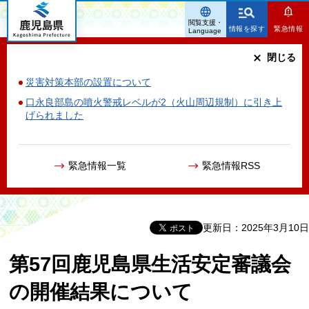
鹿児島県
閲覧支援・
情報を探す
緊急情報
Language
閉じる
災害対策本部の設置について
口永良部島の噴火警戒レベルが2（火山周辺規制）に引き上
げられました
緊急情報一覧
緊急情報RSS
更新日：2025年3月10日
第57回鹿児島県生活安定審議会
の開催結果について