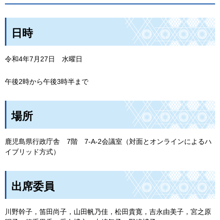
日時
令和4年7月27日
水
曜日
午後2時から午後3時半まで
場所
鹿児島県行政庁舎
7
階
7
-A-2会議室（対面とオンラインによるハ
イブリッド方式）
出席委員
川野幹子，笛田尚子，山田帆乃佳，松田貴寛，吉永由美子，宮之原