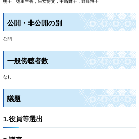
明子，徳重里香，采女博文，中崎舞子，野崎博子
公開・非公開の別
公開
一般傍聴者数
なし
議題
1.役員等選出