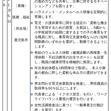
の進め方などを共有し，仕事に対するモチベー
0
1
〔業種〕
ションアップを図ります。
月
ハラスメント・メンタルヘルス研修を定期的に
5
実施します。
医療，福祉
日
育児・介護休業等に関する規定の「柔軟な働き
方を実現するための措置」を新設し，3歳から
〔所在地〕
小学校就学の始期に達するまでの子の養育をす
る職員に対し，養育両立支援休暇ならびに短時
鹿児島市
間勤務のいずれかを選択し，勤務できるように
します。
有給のウェルネス休暇（健康診断の再検査・生
理休暇・不妊治療等の出生サポート）を設置
し，職員の健康管理を積極的に推奨します。
年次有給休暇を1時間単位で取得し，本人や家
族の都合に即した柔軟な休み方の選択ができま
す。
男女問わず育児休業取得を推進し，男性職員の
取得率を50％以上にします。
代表者による「イクボス宣言」を行い，ワーク
ライフバランス重視の運営を行います。
女性活躍推進法に基づく「一般事業主行動計
画」を策定します。