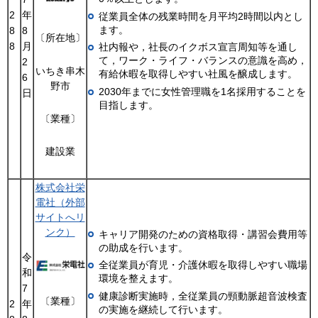
2
年
従業員全体の残業時間を月平均2時間以内とし
ます。
8
8
〔所在地〕
8
月
社内報や，社長のイクボス宣言周知等を通し
て，ワーク・ライフ・バランスの意識を高め，
2
いちき串木
有給休暇を取得しやすい社風を醸成します。
6
野市
2030年までに女性管理職を1名採用することを
日
目指します。
〔業種〕
建設業
株式会社栄
電社（外部
サイトへリ
ンク）
キャリア開発のための資格取得・講習会費用等
の助成を行います。
令
全従業員が育児・介護休暇を取得しやすい職場
和
環境を整えます。
7
健康診断実施時，全従業員の頸動脈超音波検査
〔業種〕
2
年
の実施を継続して行います。