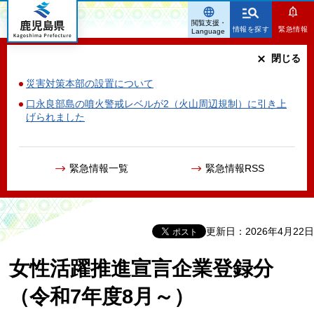
鹿児島県
閲覧支援・
情報を探す
緊急情報
Language
閉じる
災害対策本部の設置について
口永良部島の噴火警戒レベルが2（火山周辺規制）に引き上
げられました
緊急情報一覧
緊急情報RSS
更新日：2026年4月22日
女性活躍推進宣言企業登録分
（令和7年度8月～）