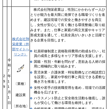
株式会社翔栄産業は，性別にかかわらず一人ひ
とりが能力を最大限に発揮できる職場づくりを進
めます。建設現場での安全と働きやすさを両立
し，女性が安心して長く働ける環境整備に取り組
みます。また，仕事と家庭の両立支援やキャリア
形成支援を通して，社員全員がいきいきと活躍で
株式会社翔
きる企業を目指します。
栄産業（外
部サイトへ
社員研修制度と資格取得費用の助成を行い，社
リンク）
員の成長と多様なキャリア形成を支援します。
令
国籍・性別・年齢を問わず，意欲ある人材の採
和
用に積極的に取り組みます。
7
育児休業・介護休業・時短勤務などの相談窓口
2
年
を設置し，家庭や学校行事と両立できる柔軟な
9
1
働き方を推進します。
〔業種〕
9
1
女性や若手の技術職登用を進め，現場での活躍
月
機会を広げます。
建設業
1
ハラスメント防止と安全衛生活動を徹底し，誰
日
もが安心して働ける環境を維持します。
〔所在地〕
女性技術者・管理職の登用を推進し，現場でも