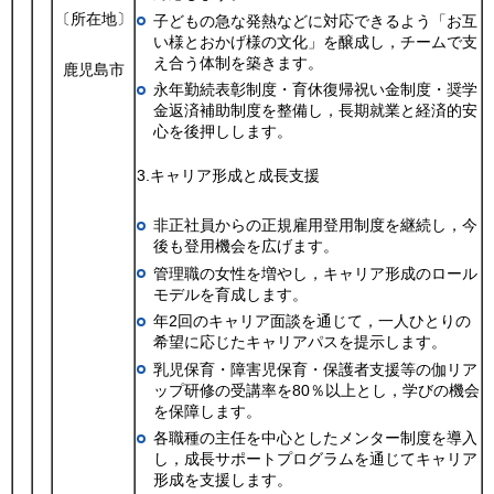
〔所在地〕
子どもの急な発熱などに対応できるよう「お互
い様とおかげ様の文化」を醸成し，チームで支
え合う体制を築きます。
鹿児島市
永年勤続表彰制度・育休復帰祝い金制度・奨学
金返済補助制度を整備し，長期就業と経済的安
心を後押しします。
3.キャリア形成と成長支援
非正社員からの正規雇用登用制度を継続し，今
後も登用機会を広げます。
管理職の女性を増やし，キャリア形成のロール
モデルを育成します。
年2回のキャリア面談を通じて，一人ひとりの
希望に応じたキャリアパスを提示します。
乳児保育・障害児保育・保護者支援等の伽リア
ップ研修の受講率を80％以上とし，学びの機会
を保障します。
各職種の主任を中心としたメンター制度を導入
し，成長サポートプログラムを通じてキャリア
形成を支援します。