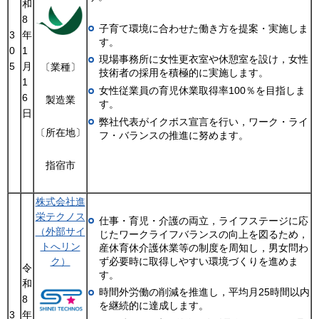
和
8
子育て環境に合わせた働き方を提案・実施しま
3
年
す。
0
1
現場事務所に女性更衣室や休憩室を設け，女性
5
月
〔業種〕
技術者の採用を積極的に実施します。
1
女性従業員の育児休業取得率100％を目指しま
6
製造業
す。
日
弊社代表がイクボス宣言を行い，ワーク・ライ
〔所在地〕
フ・バランスの推進に努めます。
指宿市
株式会社進
栄テクノス
仕事・育児・介護の両立，ライフステージに応
（外部サイ
じたワークライフバランスの向上を図るため，
トへリン
産休育休介護休業等の制度を周知し，男女問わ
ク）
ず必要時に取得しやすい環境づくりを進めま
令
す。
和
時間外労働の削減を推進し，平均月25時間以内
8
を継続的に達成します。
3
年