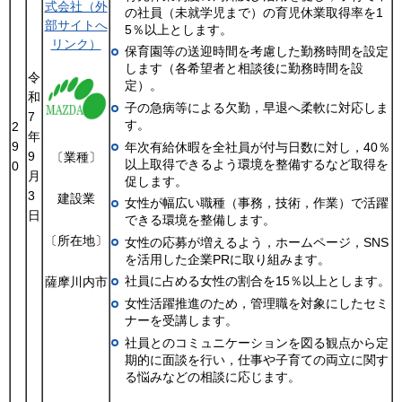
式会社（外
の社員（未就学児まで）の育児休業取得率を1
部サイトへ
5％以上とします。
リンク）
保育園等の送迎時間を考慮した勤務時間を設定
します（各希望者と相談後に勤務時間を設
令
定）。
和
子の急病等による欠勤，早退へ柔軟に対応しま
7
す。
2
年
9
年次有給休暇を全社員が付与日数に対し，40％
9
〔業種〕
以上取得できるよう環境を整備するなど取得を
0
月
促します。
3
建設業
女性が幅広い職種（事務，技術，作業）で活躍
日
できる環境を整備します。
〔所在地〕
女性の応募が増えるよう，ホームページ，SNS
を活用した企業PRに取り組みます。
社員に占める女性の割合を15％以上とします。
薩摩川内市
女性活躍推進のため，管理職を対象にしたセミ
ナーを受講します。
社員とのコミュニケーションを図る観点から定
期的に面談を行い，仕事や子育ての両立に関す
る悩みなどの相談に応じます。