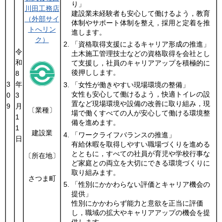
り」
川田工務店
建設業未経験者も安心して働けるよう，教育
（外部サイ
体制やサポート体制を整え，採用と定着を推
トへリン
進します。
ク）
「資格取得支援によるキャリア形成の推進」
令
土木施工管理技士などの資格取得を会社とし
和
て支援し，社員のキャリアアップを積極的に
後押しします。
8
3
年
「女性が働きやすい現場環境の整備」
女性も安心して働けるよう，快適トイレの設
0
3
置など現場環境や設備の改善に取り組み，現
9
月
〔業種〕
場で働くすべての人が安心して働ける環境整
1
備を進めます。
1
建設業
「ワークライフバランスの推進」
日
有給休暇を取得しやすい職場づくりを進める
とともに，すべての社員が育児や学校行事な
〔所在地〕
ど家庭との両立を大切にできる環境づくりに
取り組みます。
さつま町
「性別にかかわらない評価とキャリア機会の
提供」
性別にかかわらず能力と意欲を正当に評価
し，職域の拡大やキャリアアップの機会を提