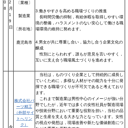
0
2
〔業種〕
8
月
3.働きやすさを高める職場づくりの推進
1
製造業
長時間労働の抑制，有給休暇を取得しやすい環
9
境の整備，ハラスメントのない安心して働ける職
日
場環境の維持に努めます。
〔所在地〕
4.男女が共に尊重し合い，協力し合う企業文化の
鹿児島市
醸成
性別にとらわれず，誰もが意見を言いやすく，
互いに支え合う職場風土づくりを進めます。
当社は，ものづくり企業として持続的に成長し
ていくために，多様な人材がその能力を十分に発
揮できる職場づくりが不可欠であると考えており
ます。
これまで製造業は男性中心のイメージが強い分
株式会社パ
野でしたが，近年では多くの女性社員が製造現場
ーツ精工
や技術分野において重要な役割を担い，当社の品
（外部サイ
質と生産を支える大きな力となっています。女性
トへリン
の視点や発想は，現場改善や新たな価値創造につ
ク）
令