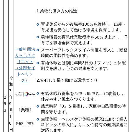
1.柔軟な働き方の推進
育児休業からの復職率100％を維持し，出産・
育児後も安心して働ける環境を保障します。
男性職員の育児休業取得率を50％以上とし，子
育てを職場全体で支えます。
一般社団法
スーパーフレックスタイム制度を導入し，勤務
人らしさク
時間の柔軟性を高めます。
リエイト
有給休暇とは別に年間3日のリフレッシュ休暇
（外部サイ
制度を設け，心身の健康を支えます。
トへリン
令
2.安心して長く働ける環境づくり
ク）
和
7
有給休暇取得率を73％→85％以上に改善し，
2
年
休みやすい風土をつくります。
9
9
残業時間『0』を目指し，家庭や自己研鑽の時
〔業種〕
3
月
間を守ります。
1
生理休暇・ヘルスケア休暇の拡充に加えて婦人
8
医療，福祉
科ドックの導入により，女性特有の健康課題に
日
対応します。