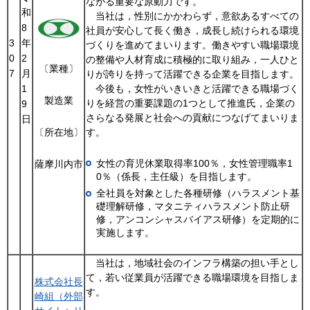
ながる重要な原動力です。
和
当社は，性別にかかわらず，意欲あるすべての
8
社員が安心して長く働き，成長し続けられる環境
3
年
づくりを進めてまいります。働きやすい職場環境
0
2
の整備や人材育成に積極的に取り組み，一人ひと
〔業種〕
7
月
りが誇りを持って活躍できる企業を目指します。
1
今後も，女性がいきいきと活躍できる職場づく
製造業
りを経営の重要課題の1つとして推進氏，企業の
9
さらなる発展と社会への貢献につなげてまいりま
日
す。
〔所在地〕
女性の育児休業取得率100％，女性管理職率1
薩摩川内市
0％（係長，主任級）を目指します。
全社員を対象とした各種研修（ハラスメント基
礎理解研修，マタニティハラスメント防止研
修，アンコンシャスバイアス研修）を定期的に
実施します。
当社は，地域社会のインフラ構築の担い手とし
て，若い従業員が活躍できる職場環境を目指しま
株式会社長
す。
崎組（外部