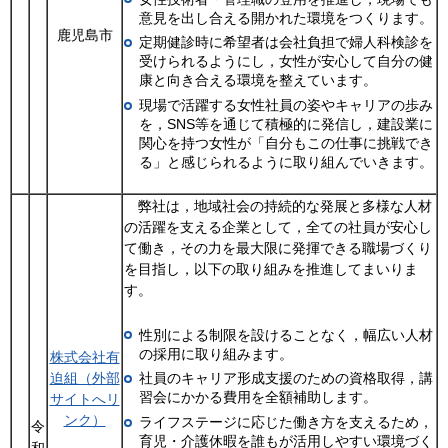
意見を出し合える開かれた環境をつくります。
鹿児島市
定期健診時に希望者は会社負担で婦人科検診を
受けられるようにし，女性が安心して自分の健
康と向き合える環境を整えています。
現場で活躍する女性社員の姿やキャリアの歩み
を，SNS等を通じて積極的に発信し，建設業に
関心を持つ女性が「自分もこの仕事に挑戦でき
る」と感じられるように取り組んでいきます。
弊社は，地域社会の持続的な発展と多様な人材
の活躍を支える企業として，全ての社員が安心し
て働き，その力を最大限に発揮できる職場づくり
を目指し，以下の取り組みを推進してまいりま
す。
性別による制限を設けることなく，幅広い人材
の採用に取り組みます。
株式会社有
迫組（外部
社員のキャリア形成支援のための資格取得，講
習会にかかる費用を全額補助します。
サイトへリ
ンク）
ライフステージに応じた働き方を支えるため，
令
育児・介護休暇を誰もが活用しやすい環境づく
和