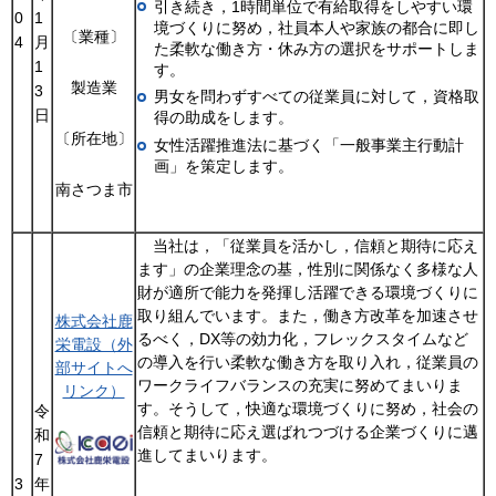
引き続き，1時間単位で有給取得をしやすい環
0
1
境づくりに努め，社員本人や家族の都合に即し
〔業種〕
4
月
た柔軟な働き方・休み方の選択をサポートしま
1
す。
製造業
3
男女を問わずすべての従業員に対して，資格取
日
得の助成をします。
〔所在地〕
女性活躍推進法に基づく「一般事業主行動計
画」を策定します。
南さつま市
当社は，「従業員を活かし，信頼と期待に応え
ます」の企業理念の基，性別に関係なく多様な人
財が適所で能力を発揮し活躍できる環境づくりに
取り組んでいます。また，働き方改革を加速させ
株式会社鹿
るべく，DX等の効力化，フレックスタイムなど
栄電設（外
の導入を行い柔軟な働き方を取り入れ，従業員の
部サイトへ
ワークライフバランスの充実に努めてまいりま
リンク）
す。そうして，快適な環境づくりに努め，社会の
令
信頼と期待に応え選ばれつづける企業づくりに邁
和
進してまいります。
7
3
年