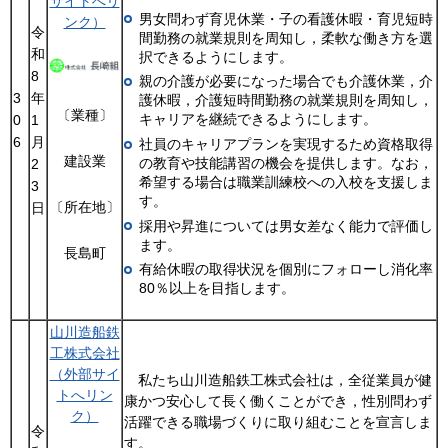
サイトへリ
男女問わず育児休業・子の看護休暇・育児短時
ンク）
令
間勤務の就業規則を周知し，柔軟な働き方を選
和
択できるようにします。
8
親の介護が必要になった場合でも介護休業，介
3
年
護休暇，介護短時間勤務の就業規則を周知し，
〔業種〕
キャリアを継続できるようにします。
0
1
6
月
社員のキャリアプランを実現するため資格取得
建設業
の教育や技能講習の機会を提供します。なお，
2
希望する場合は職業訓練校への入校を支援しま
3
す。
〔所在地〕
日
採用や昇進については男女差なく能力で評価し
ます。
長島町
有給休暇の取得状況を個別にフォローし消化率
80％以上を目指します。
山川造船鉄
工株式会社
（外部サイ
私たち山川造船鉄工株式会社は，全従業員が健
トへリン
康かつ安心して長く働くことができ，性別問わず
ク）
活躍できる職場づくりに取り組むことを宣言しま
令
す。