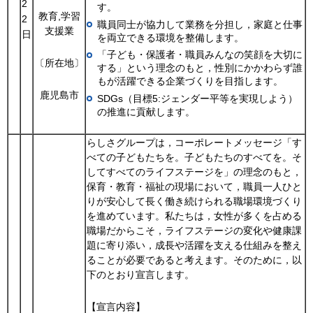
2
す。
教育,学習
2
職員同士が協力して業務を分担し，家庭と仕事
支援業
日
を両立できる環境を整備します。
「子ども・保護者・職員みんなの笑顔を大切に
〔所在地〕
する」という理念のもと，性別にかかわらず誰
もが活躍できる企業づくりを目指します。
鹿児島市
SDGs（目標5:ジェンダー平等を実現しよう）
の推進に貢献します。
らしさグループは，コーポレートメッセージ「す
べての子どもたちを。子どもたちのすべてを。そ
してすべてのライフステージを」の理念のもと，
保育・教育・福祉の現場において，職員一人ひと
りが安心して長く働き続けられる職場環境づくり
を進めています。私たちは，女性が多くを占める
職場だからこそ，ライフステージの変化や健康課
題に寄り添い，成長や活躍を支える仕組みを整え
ることが必要であると考えます。そのために，以
下のとおり宣言します。
【宣言内容】