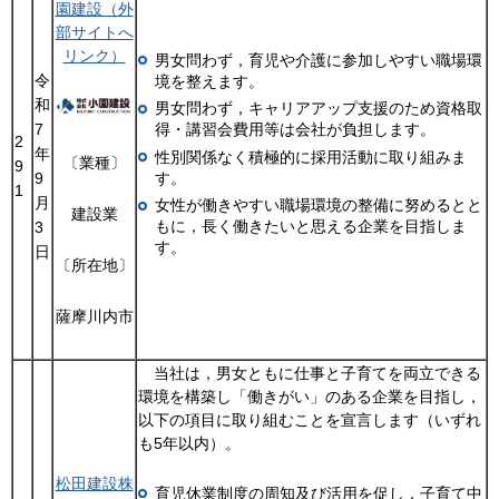
園建設（外
部サイトへ
リンク）
男女問わず，育児や介護に参加しやすい職場環
令
境を整えます。
和
男女問わず，キャリアアップ支援のため資格取
7
得・講習会費用等は会社が負担します。
2
年
性別関係なく積極的に採用活動に取り組みま
〔業種〕
9
9
す。
1
月
女性が働きやすい職場環境の整備に努めるとと
建設業
もに，長く働きたいと思える企業を目指しま
3
す。
日
〔所在地〕
薩摩川内市
当社は，男女ともに仕事と子育てを両立できる
環境を構築し「働きがい」のある企業を目指し，
以下の項目に取り組むことを宣言します（いずれ
も5年以内）。
松田建設株
育児休業制度の周知及び活用を促し，子育て中