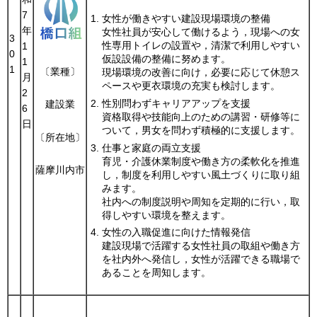
7
女性が働きやすい建設現場環境の整備
年
女性社員が安心して働けるよう，現場への女
3
性専用トイレの設置や，清潔で利用しやすい
1
0
仮設設備の整備に努めます。
1
1
〔業種〕
現場環境の改善に向け，必要に応じて休憩ス
月
ペースや更衣環境の充実も検討します。
2
性別問わずキャリアアップを支援
建設業
6
資格取得や技能向上のための講習・研修等に
日
ついて，男女を問わず積極的に支援します。
〔所在地〕
仕事と家庭の両立支援
育児・介護休業制度や働き方の柔軟化を推進
薩摩川内市
し，制度を利用しやすい風土づくりに取り組
みます。
社内への制度説明や周知を定期的に行い，取
得しやすい環境を整えます。
女性の入職促進に向けた情報発信
建設現場で活躍する女性社員の取組や働き方
を社内外へ発信し，女性が活躍できる職場で
あることを周知します。