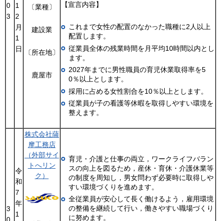
【宣言内容】
0
1
〔業種〕
3
2
これまで女性の配置のなかった職種に2人以上
月
建設業
配置します。
1
従業員全体の残業時間を月平均10時間以内とし
日
〔所在地〕
ます。
2027年までに男性職員の育児休業取得率を5
鹿屋市
0％以上とします。
採用に占める女性割合を10％以上とします。
従業員が子の看護等休暇を取得しやすい環境を
整えます。
株式会社薩
摩工務店
（外部サイ
育児・介護と仕事の両立，ワークライフバラン
トへリン
スの向上を図るため，産休・育休・介護休業等
令
ク）
の制度を周知し，男女問わず必要時に取得しや
和
すい環境づくりを進めます。
7
全従業員が安心して長く働けるよう，雇用環境
年
の整備を継続して行い，働きやすい職場づくり
3
1
に努めます。
0