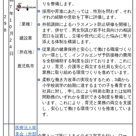
りを整備します。
7
採用や昇進にあたっては，性別を問わず，それ
年
2
ぞれの経験や意欲を丁寧に評価します。
1
9
〔業種〕
外部講師によるハラスメント防止研修を開催し
0
8
ます。併せて，男女別及び若手社員向けの相談
月
窓口を設置し，立場や世代に応じた悩みに寄り
建設業
2
添える体制を構築します。
4
従業員の健康保持と安心して働ける職場づくり
〔所在地〕
日
の一環として，インフルエンザ予防接種の費用
を全額補助する制度を設けております。これに
鹿児島市
より，育児，介護等と両立する社員も安心して
業務に取り組める環境づくりを進めています。
柔軟な働き方改革の実現をするため，3歳から
小学校就学の始期に達するまでの子を養育する
社員に対し，申し出により時差出勤または短時
間勤務のいずれかを選択できる制度を整備して
います。これにより，育児と業務の両立を支援
し，安心して働ける環境づくりを推進していま
す。
医療法人龍
美会
（外部
企業トップ等によるイクボス宣言を行い，ワー