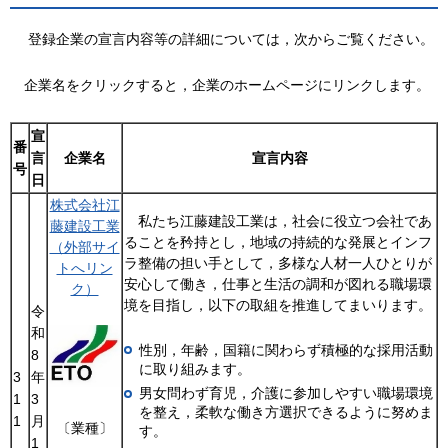
登録企業の宣言内容等の詳細については，次からご覧ください。
企
業名をクリックすると，企業のホームページにリンクします。
宣
番
言
企業名
宣言内容
号
日
株式会社江
私たち江藤建設工業は，社会に役立つ会社であ
藤建設工業
ることを矜持とし，地域の持続的な発展とインフ
（外部サイ
ラ整備の担い手として，多様な人材一人ひとりが
トへリン
安心して働き，仕事と生活の調和が図れる職場環
ク）
境を目指し，以下の取組を推進してまいります。
令
和
性別，年齢，国籍に関わらず積極的な採用活動
8
に取り組みます。
3
年
男女問わず育児，介護に参加しやすい職場環境
1
3
を整え，柔軟な働き方選択できるように努めま
1
月
〔業種〕
す。
1