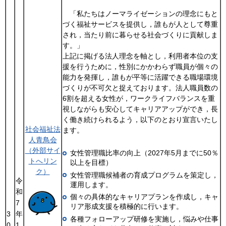
「私たちはノーマライゼーションの理念にもと
づく福祉サービスを提供し，誰もが人として尊重
され，当たり前に暮らせる社会づくりに貢献しま
す。」
上記に掲げる法人理念を軸とし，利用者本位の支
援を行うために，性別にかかわらず職員が個々の
能力を発揮し，誰もが平等に活躍できる職場環境
づくりが不可欠と捉えております。法人職員数の
6割を超える女性が，ワークライフバランスを重
視しながらも安心してキャリアアップができ，長
く働き続けられるよう，以下のとおり宣言いたし
社会福祉法
ます。
人青鳥会
（外部サイ
女性管理職比率の向上（2027年5月までに50％
トへリン
以上を目標）
ク）
女性管理職候補者の育成プログラムを策定し，
令
運用します。
和
個々の具体的なキャリアプランを作成し，キャ
7
リア形成支援を積極的に行います。
3
年
各種フォローアップ研修を実施し，悩みや仕事
0
1