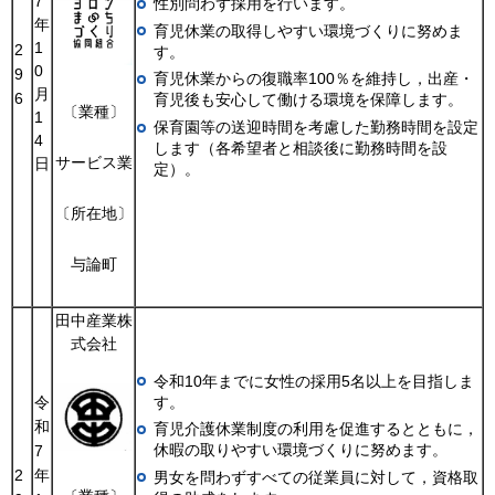
7
性別問わず採用を行います。
年
育児休業の取得しやすい環境づくりに努めま
1
2
す。
0
9
育児休業からの復職率100％を維持し，出産・
月
6
育児後も安心して働ける環境を保障します。
〔業種〕
1
保育園等の送迎時間を考慮した勤務時間を設定
4
します（各希望者と相談後に勤務時間を設
サービス業
日
定）。
〔所在地〕
与論町
田中産業株
式会社
令和10年までに女性の採用5名以上を目指しま
令
す。
和
育児介護休業制度の利用を促進するとともに，
休暇の取りやすい環境づくりに努めます。
7
2
年
男女を問わずすべての従業員に対して，資格取