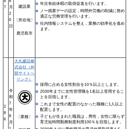
8
8
年次有給休暇の取得促進を行います。
建設業
7
月
ノー残業デーの設定，時間外労働の削減に努め
2
適正な労務管理を行います。
0
〔所在地〕
社内情報システムを整え，業務の効率化を進め
日
ます。
鹿児島市
大丸建設株
式会社（外
部サイトへ
リンク）
採用に占める女性割合を10％以上とします。
令
2030年までに女性管理職を1名以上登用するこ
和
とを目指します。
7
これまで女性の配置のなかった職種に1人以上
2
年
配置します。
8
8
子どもが生まれた職員は，男性，女性に限らず
〔業種〕
6
育児短時間勤務制度利用100％を目指します。
月
1