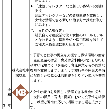
供します。
「建設ディレクターなど新しい職域への挑戦
支援」
建設ディレクターなどの資格取得を支援し，
女性が活躍できる新しい働き方の推進に取り
組みます。
「女性の入職促進」
社長自らが建設業で働く女性のロールモデル
となれるよう，情報発信や採用活動を通じて
女性の入職促進に取り組みます。
1.子育てと仕事の両立を支援する職場環境の整備
産前産後の休業・育児休業制度の周知と取得し
やすい職場づくりを進め，育児休業からの円滑な
株式会社幸
復帰を支援します。また，学校行事や家庭の事情
栄物産
に配慮した柔軟な休暇取得をしやすい環境を整備
します。
令
2.女性が能力を発揮し，活躍できる機会の拡大
和
女性の採用・育成・配置において公平性を確保
8
し，希望と適性に応じて活躍できる場を広げま
3
年
す。