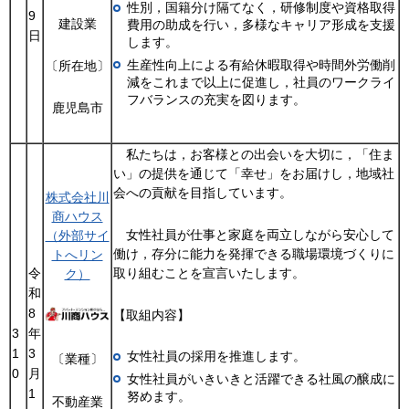
性別，国籍分け隔てなく，研修制度や資格取得
9
建設業
費用の助成を行い，多様なキャリア形成を支援
日
します。
生産性向上による有給休暇取得や時間外労働削
〔所在地〕
減をこれまで以上に促進し，社員のワークライ
フバランスの充実を図ります。
鹿児島市
私たちは，お客様との出会いを大切に，「住ま
い」の提供を通じて「幸せ」をお届けし，地域社
会への貢献を目指しています。
株式会社川
商ハウス
女性社員が仕事と家庭を両立しながら安心して
（外部サイ
働け，存分に能力を発揮できる職場環境づくりに
トへリン
令
取り組むことを宣言いたします。
ク）
和
8
【取組内容】
3
年
1
3
女性社員の採用を推進します。
〔業種〕
0
月
女性社員がいきいきと活躍できる社風の醸成に
1
努めます。
不動産業