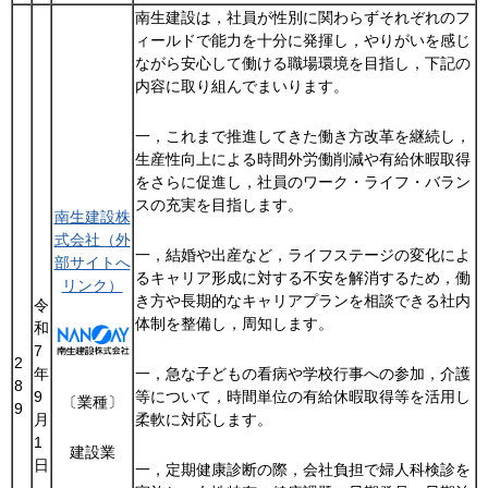
南生建設は，社員が性別に関わらずそれぞれのフ
ィールドで能力を十分に発揮し，やりがいを感じ
ながら安心して働ける職場環境を目指し，下記の
内容に取り組んでまいります。
一，これまで推進してきた働き方改革を継続し，
生産性向上による時間外労働削減や有給休暇取得
をさらに促進し，社員のワーク・ライフ・バラン
スの充実を目指します。
南生建設株
式会社（外
一，結婚や出産など，ライフステージの変化によ
部サイトへ
るキャリア形成に対する不安を解消するため，働
リンク）
き方や長期的なキャリアプランを相談できる社内
令
体制を整備し，周知します。
和
7
2
年
一，急な子どもの看病や学校行事への参加，介護
8
9
等について，時間単位の有給休暇取得等を活用し
〔業種〕
9
月
柔軟に対応します。
1
建設業
日
一，定期健康診断の際，会社負担で婦人科検診を