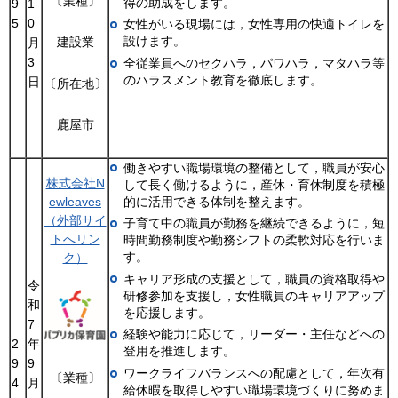
〔業種〕
得の助成をします。
9
1
5
0
女性がいる現場には，女性専用の快適トイレを
設けます。
建設業
月
3
全従業員へのセクハラ，パワハラ，マタハラ等
のハラスメント教育を徹底します。
日
〔所在地〕
鹿屋市
働きやすい職場環境の整備として，職員が安心
株式会社N
して長く働けるように，産休・育休制度を積極
ewleaves
的に活用できる体制を整えます。
（外部サイ
子育て中の職員が勤務を継続できるように，短
トへリン
時間勤務制度や勤務シフトの柔軟対応を行いま
す。
ク）
キャリア形成の支援として，職員の資格取得や
令
研修参加を支援し，女性職員のキャリアアップ
和
を応援します。
7
経験や能力に応じて，リーダー・主任などへの
2
年
登用を推進します。
9
9
ワークライフバランスへの配慮として，年次有
〔業種〕
4
月
給休暇を取得しやすい職場環境づくりに努めま