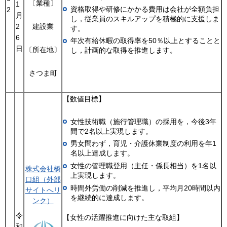
〔業種〕
1
資格取得や研修にかかる費用は会社が全額負担
2
月
し，従業員のスキルアップを積極的に支援しま
2
建設業
す。
6
年次有給休暇の取得率を50％以上とすることと
日
〔所在地〕
し，計画的な取得を推進します。
さつま町
【数値目標】
女性技術職（施行管理職）の採用を，今後3年
間で2名以上実現します。
男女問わず，育児・介護休業制度の利用を年1
名以上達成します。
女性の管理職登用（主任・係長相当）を1名以
株式会社橋
上実現します。
口組（外部
時間外労働の削減を推進し，平均月20時間以内
サイトへリ
を継続的に達成します。
ンク）
令
【女性の活躍推進に向けた主な取組】
和