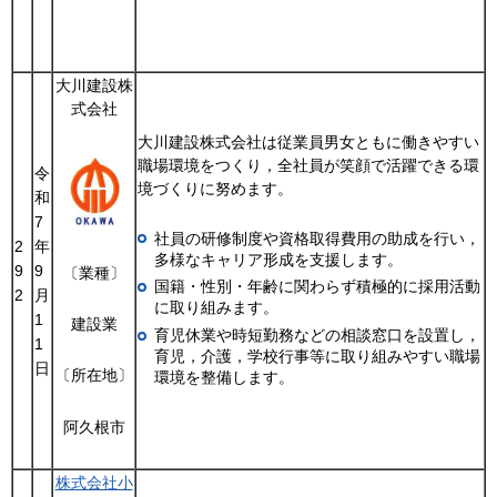
大川建設株
式会社
大川建設株式会社は従業員男女ともに働きやすい
職場環境をつくり，全社員が笑顔で活躍できる環
令
境づくりに努めます。
和
7
社員の研修制度や資格取得費用の助成を行い，
2
年
多様なキャリア形成を支援します。
9
9
〔業種〕
国籍・性別・年齢に関わらず積極的に採用活動
2
月
に取り組みます。
1
建設業
育児休業や時短勤務などの相談窓口を設置し，
1
育児，介護，学校行事等に取り組みやすい職場
日
〔所在地〕
環境を整備します。
阿久根市
株式会社小