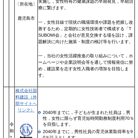
実施し，女性特有の健康課題の早期発見，早期治
〔所在地〕
療に繋げます。
鹿児島市
一，女性目線で現状の職場環境や課題を把握し改
善するため，定期的に女性技術者で構成する「T
SUBOMI会」と会社が意見交換する場を設け，課
題解決に向けた施策・制度の検討等を行います。
一，当社の女性活躍推進の取り組みについて，ホ
ームページや企業説明会等を通して情報発信に努
め，建設業を志す女性入職者の増加を目指しま
す。
株式会社国
料建設（外
部サイトへ
リンク）
2040年までに，子どもが生まれた社員は，男
性，女性に限らず育児短時間勤務制度利用70％
令
を目指します。
和
2040年までに，男性社員の育児休業取得率を9
0％以上とします。
7