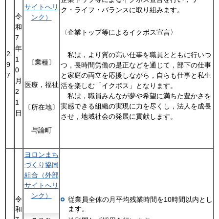
サイトへリ
ク・ライフ・バランスに取り組みます。
令
ンク）
和
〈企業トップ等によるイクボス宣言〉
7
年
2
私は，より質の高い仕事を職員とともに行いつ
1
〔業種〕
9
つ，長時間労働の是正などを通じて，部下の仕事
0
7
と家庭の両立を応援しながら，自らも仕事と私生
月
医療，福祉
活を楽しむ「イクボス」となります。
2
私は，職員みんなが夢や希望に満ちた豊かさを
1
実感できる組織の実現に力を尽くし，法人を成長
〔所在地〕
日
させ，地域社会の発展に貢献します。
与論町
ヨロンまち
づくり協同
組合（外部
サイトへリ
ンク）
令
従業員全体の月平均残業時間を10時間以内とし
ます。
和