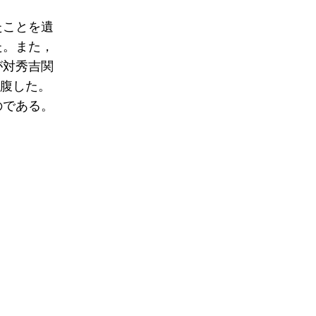
たことを遺
た。また，
が対秀吉関
切腹した。
のである。