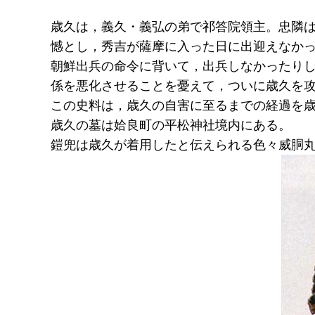
歳久は，義久・義弘の弟で祁答院領主。忠隣
憾とし，秀吉が薩摩に入った日に出迎えなか
朝鮮出兵の命令に背いて，出兵しなかったり
係を悪化させることを憂えて，ついに歳久を攻
この史料は，歳久の自害に至るまでの経過を
歳久の墓は姶良町の平松神社境内にある。
鎧兜は歳久が着用したと伝えられる色々威胴