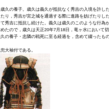
は歳久の養子。歳久は義久が抵抗なく秀吉の入境を許し
ったり，秀吉が宮之城を通過する際に進路を妨げたりし
して秀吉に抵抗し続けた。義久は歳久のこのような行為
めたので，歳久は天正20年7月18日，竜ヶ水において
歳久の養子・忠隣の戦死に至る経過を，含めて綴ったも
丸兜大袖付である。