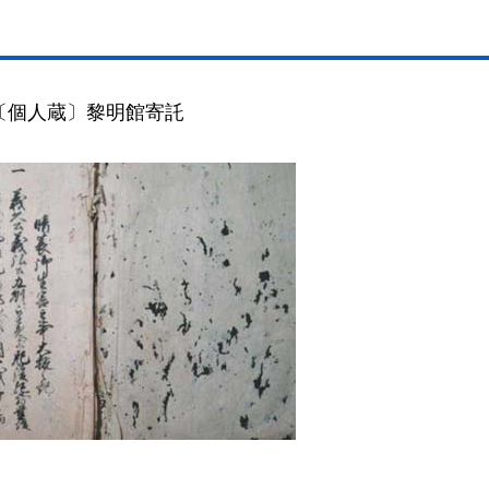
〔個人蔵〕黎明館寄託