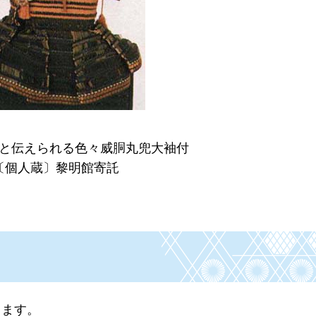
と伝えられる色々威胴丸兜大袖付
〔個人蔵〕黎明館寄託
ります。