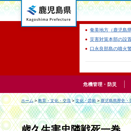
鹿児島県
奄美地方（鹿児島
災害対策本部の設
口永良部島の噴火
危機管理・防災
ホーム
>
教育・文化・交流
>
文化・芸術
>
鹿児島県歴史・
歳久生害忠隣戦死一巻