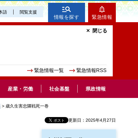
本語
閲覧支援
情報を探す
緊急情報
閉じる
緊急情報一覧
緊急情報RSS
産業・労働
社会基盤
県政情報
夢
> 歳久生害忠隣戦死一巻
更新日：2025年4月27日