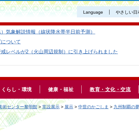
Language
やさしい日
県）気象解説情報（線状降水帯半日前予測）
置について
警戒レベルが2（火山周辺規制）に引き上げられました
くらし・環境
健康・福祉
教育・文化・交流
美術センター黎明館
>
常設展示
>
展示
>
中世のかごしま
>
九州制覇の