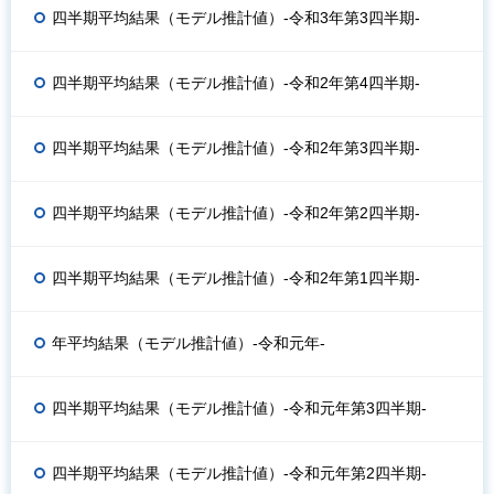
四半期平均結果（モデル推計値）-令和3年第3四半期-
四半期平均結果（モデル推計値）-令和2年第4四半期-
四半期平均結果（モデル推計値）-令和2年第3四半期-
四半期平均結果（モデル推計値）-令和2年第2四半期-
四半期平均結果（モデル推計値）-令和2年第1四半期-
年平均結果（モデル推計値）-令和元年-
四半期平均結果（モデル推計値）-令和元年第3四半期-
四半期平均結果（モデル推計値）-令和元年第2四半期-