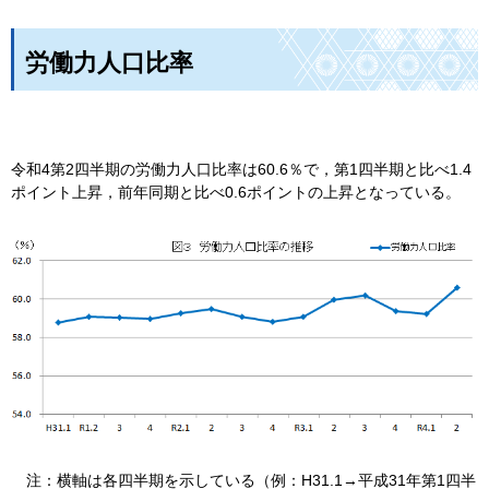
労働力人口比率
令和4第2四半期の労働力人口比率は60.6％で，第1四半期と比べ1.4
ポイント上昇，前年同期と比べ0.6ポイントの上昇となっている。
注
：横軸は各四半期を示している（例：H31.1→平成31年第1四半