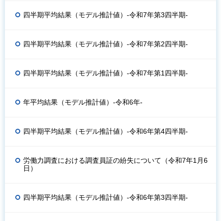
四半期平均結果（モデル推計値）-令和7年第3四半期-
四半期平均結果（モデル推計値）-令和7年第2四半期-
四半期平均結果（モデル推計値）-令和7年第1四半期-
年平均結果（モデル推計値）-令和6年-
四半期平均結果（モデル推計値）-令和6年第4四半期-
労働力調査における調査員証の紛失について（令和7年1月6
日）
四半期平均結果（モデル推計値）-令和6年第3四半期-