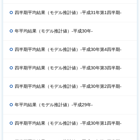
四半期平均結果（モデル推計値）-平成31年第1四半期-
年平均結果（モデル推計値）-平成30年-
四半期平均結果（モデル推計値）-平成30年第4四半期-
四半期平均結果（モデル推計値）-平成30年第3四半期-
四半期平均結果（モデル推計値）-平成30年第2四半期-
年平均結果（モデル推計値）-平成29年-
四半期平均結果（モデル推計値）-平成30年第1四半期-