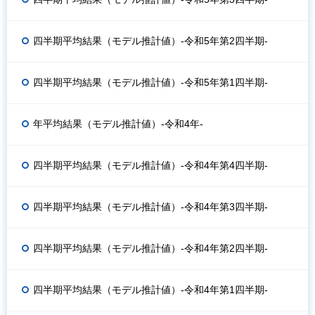
四半期平均結果（モデル推計値）-令和5年第2四半期-
四半期平均結果（モデル推計値）-令和5年第1四半期-
年平均結果（モデル推計値）-令和4年-
四半期平均結果（モデル推計値）-令和4年第4四半期-
四半期平均結果（モデル推計値）-令和4年第3四半期-
四半期平均結果（モデル推計値）-令和4年第2四半期-
四半期平均結果（モデル推計値）-令和4年第1四半期-