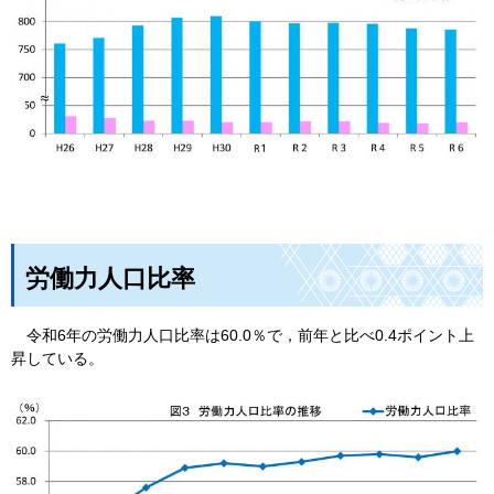
労働力人口比率
令和6年の労働力人口比率は60.0％で，前年と比べ0.4ポイント上
昇している。