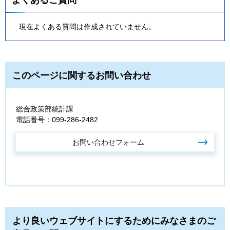
よくあるご質問
現在よくある質問は作成されていません。
このページに関するお問い合わせ
総合政策部統計課
電話番号：099-286-2482
より良いウェブサイトにするためにみなさまのご