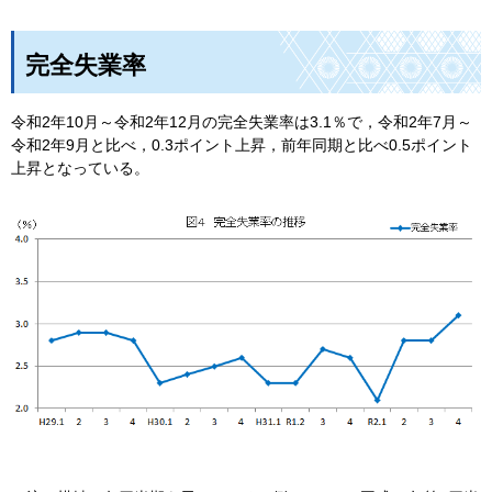
完全失業率
令和2年10月～令和2年12月の完全失業率は3.1％で，令和2年7月～
令和2年9月と比べ，0.3ポイント上昇，前年同期と比べ0.5ポイント
上昇となっている。