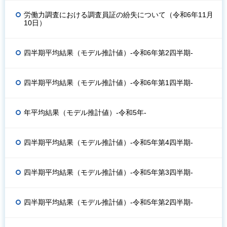
労働力調査における調査員証の紛失について（令和6年11月
10日）
四半期平均結果（モデル推計値）-令和6年第2四半期-
四半期平均結果（モデル推計値）-令和6年第1四半期-
年平均結果（モデル推計値）-令和5年-
四半期平均結果（モデル推計値）-令和5年第4四半期-
四半期平均結果（モデル推計値）-令和5年第3四半期-
四半期平均結果（モデル推計値）-令和5年第2四半期-