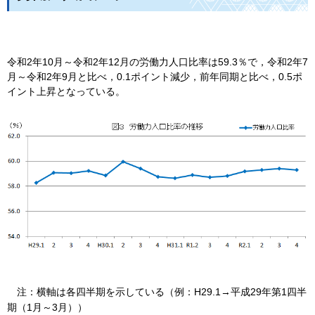
令和2年10月～令和2年12月の労働力人口比率は59.3％で，令和2年7
月～令和2年9月と比べ，0.1ポイント減少，前年同期と比べ，0.5ポ
イント上昇となっている。
注
：横軸は各四半期を示している（例：H29.1→平成29年第1四半
期（1月～3月））