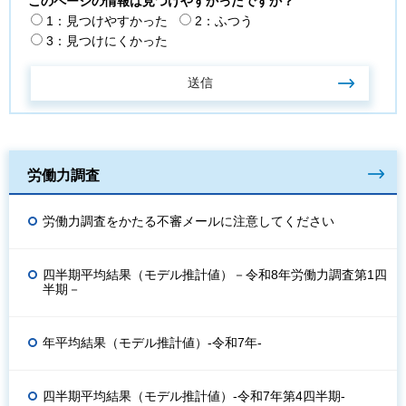
このページの情報は見つけやすかったですか？
1：見つけやすかった
2：ふつう
3：見つけにくかった
労働力調査
労働力調査をかたる不審メールに注意してください
四半期平均結果（モデル推計値）－令和8年労働力調査第1四
半期－
年平均結果（モデル推計値）-令和7年-
四半期平均結果（モデル推計値）-令和7年第4四半期-