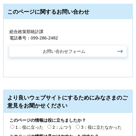
このページに関するお問い合わせ
総合政策部統計課
電話番号：099-286-2482
より良いウェブサイトにするためにみなさまのご
意見をお聞かせください
このページの情報は役に立ちましたか？
1：役に立った
2：ふつう
3：役に立たなかった