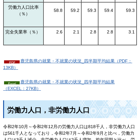
労働力人口比率
58.8
59.2
59.3
59.4
59.3
（％）
完全失業率（％）
2.6
2.1
2.8
2.8
3.1
鹿児島県の就業・不就業の状況_四半期平均結果（PDF：
13KB）
鹿児島県の就業・不就業の状況_四半期平均結果
（EXCEL：27KB）
労働力人口，非労働力人口
令和2年10月～令和2年12月の労働力人口は818千人，非労働力人口
は561千人となっており，令和2年7月～令和2年9月と比べ，労働力
人口は3千人減少，非労働力人口は2千人増加，前年同期と比べ，労