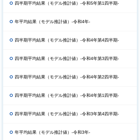
四半期平均結果（モデル推計値）-令和5年第1四半期-
年平均結果（モデル推計値）-令和4年-
四半期平均結果（モデル推計値）-令和4年第4四半期-
四半期平均結果（モデル推計値）-令和4年第3四半期-
四半期平均結果（モデル推計値）-令和4年第2四半期-
四半期平均結果（モデル推計値）-令和4年第1四半期-
四半期平均結果（モデル推計値）-令和3年第4四半期-
年平均結果（モデル推計値）-令和3年-