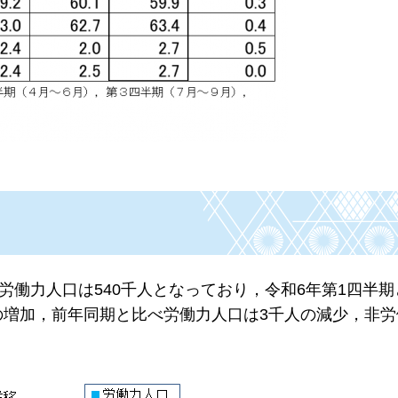
非労働力人口は540千人となっており，令和6年第1四半
の増加，前年同期と比べ労働力人口は3千人の減少，非労