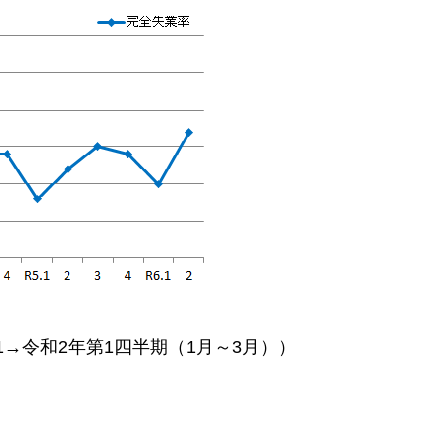
1→令和2年第1四半期（1月～3月））