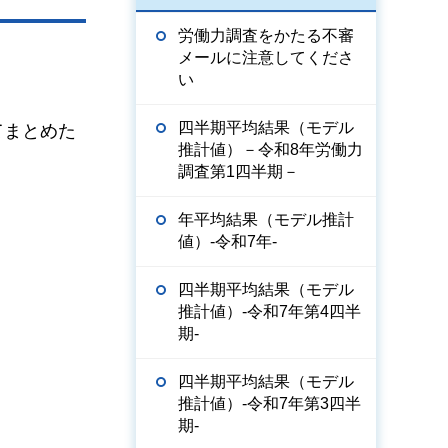
労働力調査をかたる不審
メールに注意してくださ
い
四半期平均結果（モデル
てまとめた
推計値）－令和8年労働力
調査第1四半期－
年平均結果（モデル推計
値）-令和7年-
四半期平均結果（モデル
推計値）-令和7年第4四半
期-
四半期平均結果（モデル
推計値）-令和7年第3四半
期-