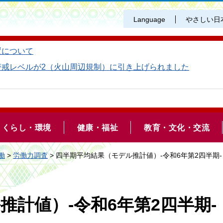
Language
やさしい日
置について
警戒レベルが2（火山周辺規制）に引き上げられました
くらし・環境
健康・福祉
教育・文化・交流
働
>
労働力調査
> 四半期平均結果（モデル推計値）-令和6年第2四半期-
計値）-令和6年第2四半期-