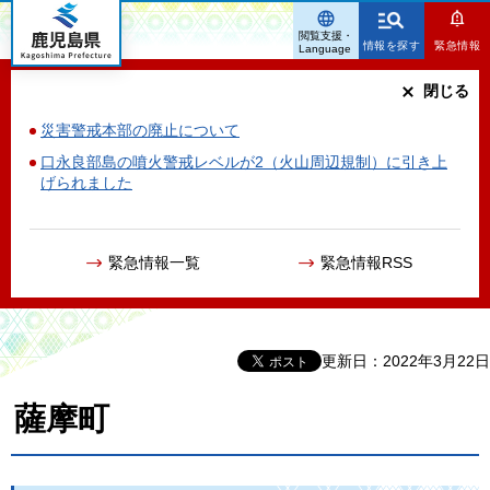
鹿児島県
閲覧支援・
情報を探す
緊急情報
Language
閉じる
災害警戒本部の廃止について
口永良部島の噴火警戒レベルが2（火山周辺規制）に引き上
げられました
緊急情報一覧
緊急情報RSS
更新日：2022年3月22日
薩摩町