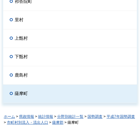
祁答院町
里村
上甑村
下甑村
鹿島村
薩摩町
ホーム
>
県政情報
>
統計情報
>
分野別統計一覧
>
国勢調査
>
平成7年国勢調査
>
市町村別流入・流出人口
>
薩摩郡
> 薩摩町