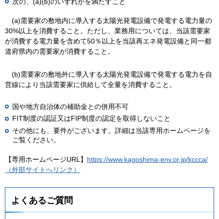
次の、(a)(b)のいずれかを満たすこと
(a)
需要家の敷地内に導入する太陽光発電設備で発電する電力量の
30%以上を消費すること。ただし、業務用については、当該需要家
が消費する電力量を含めて50％以上を当該再エネ発電設備と同一都
道府県内の需要家が消費すること。
(b)
需要家の敷地外に導入する太陽光発電設備で発電する電力を自
営線により当該需要家に供給して全量を消費すること。
国や地方自治体の補助金との併用不可
FIT制度の認証又はFIP制度の認定を取得しないこと
その他にも、要件がございます。詳細は当該専用ホームページを
ご覧ください。
【専用ホームページURL】
https://www.kagoshima-env.or.jp/kccca/
（外部サイトへリンク）
よくあるご質問