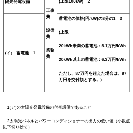
(上限100kW)
2
陽光発電設備
工事
費
蓄電池の価格(円/kW)の3分の1
3
設備
(上限
費
20kWh未満の蓄電池：5.1万円/kWh
業務
(イ)
蓄電池
1
費
20kWh以上の蓄電池：6.3万円/kWh
ただし、87万円を超えた場合は、87
万円を交付額とする。)
1
(ア)の太陽光発電設備の付帯設備であること
2
太陽光パネルとパワーコンディショナーの出力の低い値（小数点
以下切り捨て）