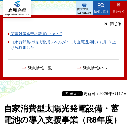
鹿児島県
閲覧支援・
情報を探す
緊急情報
Language
閉じる
災害対策本部の設置について
口永良部島の噴火警戒レベルが2（火山周辺規制）に引き上
げられました
緊急情報一覧
緊急情報RSS
更新日：2026年6月17日
自家消費型太陽光発電設備・蓄
電池の導入支援事業（R8年度）