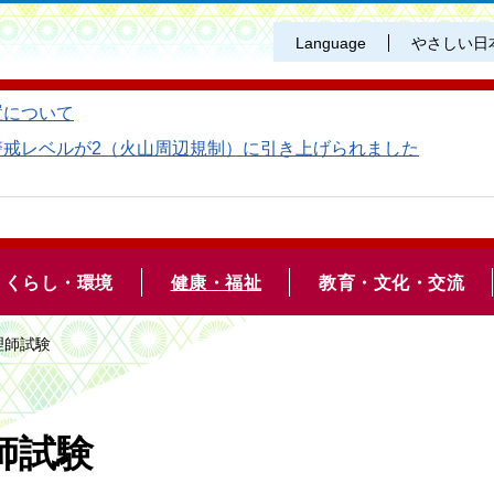
Language
やさしい日
置について
警戒レベルが2（火山周辺規制）に引き上げられました
くらし・環境
健康・福祉
教育・文化・交流
理師試験
師試験