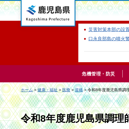
鹿児島県
災害対策本部の設
口永良部島の噴火
危機管理・防災
ホーム
>
健康・福祉
>
医療
>
資格
> 令和8年度鹿児島県調
令和8年度鹿児島県調理