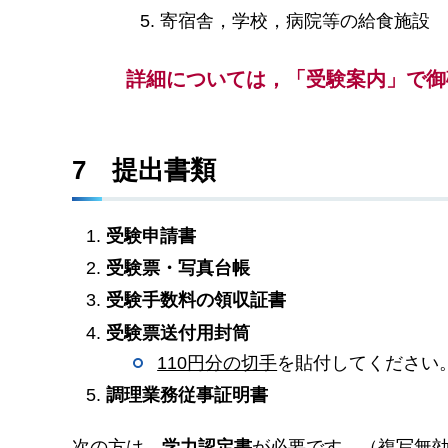
寄宿舎，学校，病院等の給食施設
詳細については，「受験案内」で御
7
提
出書類
受験申請書
受験票・写真台帳
受験手数料の領収証書
受験票送付用封筒
110円分の切手
を貼付してください
調理業務従事証明書
次の方は，
学力認定書
が必要です。（複写無