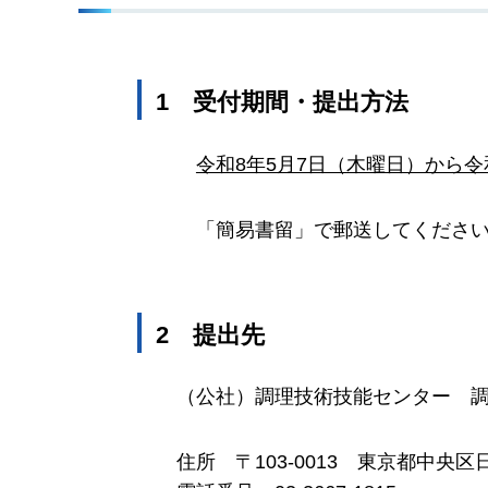
1
受
付期間・提出方法
令和8年5月7日（木曜日）から令
「簡易書留」で郵送してくださ
2
提
出先
（公社）調理技術技能センター
住所
〒
103-0013
東
京都中央区日