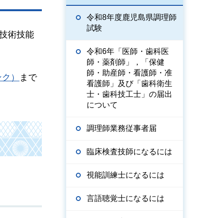
令和8年度鹿児島県調理師
試験
技術技能
令和6年「医師・歯科医
師・薬剤師」，「保健
師・助産師・看護師・准
ンク）
まで
看護師」及び「歯科衛生
士・歯科技工士」の届出
について
調理師業務従事者届
臨床検査技師になるには
視能訓練士になるには
言語聴覚士になるには