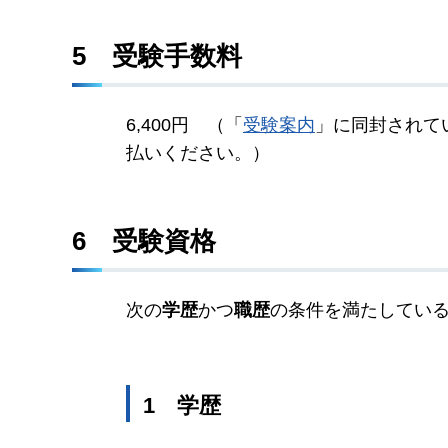
5
受
験手数料
6,400円
（「
受験案内
」に
同封されて
払いください。）
6
受
験資格
次の
学歴
かつ
職歴
の条件を満たしてい
1
学
歴