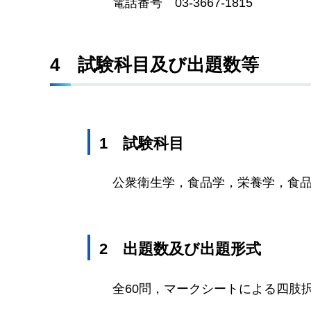
電話番号
0
3-3667-1815
4
試
験科目及び出題数等
1
試験科目
公衆衛生学，食品学，栄養学，食
2
出
題数及び出題形式
全60問，マークシートによる四肢