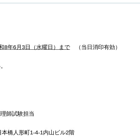
和8年6月3日（水曜日）まで
（
当日消印有効）
い。
調
理師試験担当
本橋人形町1-4-1内山ビル2階