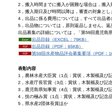
2，搬入時間までに搬入が困難な場合は，搬入
3，搬入期日及び時間以降は，審査の対象とし
4，出品に係る費用については，すべて出品者
5，出品物については，原則返品しません。返
出品募集の詳細については，「第59回鹿児島
出品目録（EXCEL：79KB）
出品目録（PDF：65KB）
第59回水産物品評会募集要項（PDF：16
表彰内容
1，農林水産大臣賞（1点：賞状，木製楯及び
2，水産庁長官賞（3点：賞状，木製楯及び記
3，鹿児島県知事賞（4点：賞状，木製楯及び
4，技の極み賞（1点：賞状，木製楯及び記念
5，県水産2団体長賞ほか