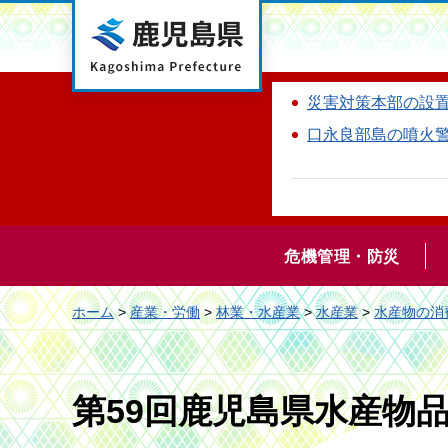
鹿児島県
災害対策本部の設
口永良部島の噴火
危機管理・防災
ホーム
>
産業・労働
>
林業・水産業
>
水産業
>
水産物の消
第59回鹿児島県水産物