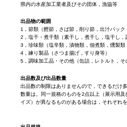
県内の水産加工業者及びその団体，漁協等
出品物の範囲
1，節類（鰹節，さば節，削り節，出汁パック
2，塩干・煮干類（素干し，煮干し，塩干し，
3，珍味類（塩辛類，漬物類，佃煮類，燻製類
4，練り製品（さつま揚げ，すり身等）
5，調味加工品・その他（缶詰，レトルト，そ
出品数及び出品数量
出品数の制限はありませんので，できるだけ
数量は。同一規格のものを2点以上（展示用及
イズ）が異なるものがある場合は，それぞれ