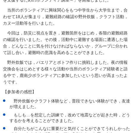
を支援するためのボランティア講座～」を開催しました。
当所のボランティアに興味関心をもつ中学生から大学生まで，合
わせて18人が集まり，避難経路の確認や野外炊飯，クラフト活動，
カヌー活動等を行いました。
今回は，防災に視点を置き，避難箇所をはじめ，各階の避難経路
の確認を行いました。その後，活動中に避
難する場面に遭遇した場
合，どんなことに気を付けなければならないか，グループに分かれ
て話し合い，避難時の意識を高めることができました。
野外炊飯では，パエリアとポトフ作りに挑戦しました。夜の情報
交換会をはじめとする様々な活動や当所のボランティア経験者と語
る中で，鹿南少ボランティアに参加したいという思いが高まったよ
うです。
【参加者の感想】
野外炊飯やクラフト体験など，普段できない体験ができ，友達
が増えました。
もしも…を想定した訓練で，改めて地震などが起きた時，どう
するかを考えることができました。
自分たちがこんなに重要だと気付くことができてうれしかった