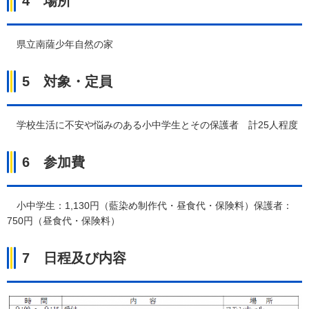
4
場
所
県立南
薩少年自然の家
5
対
象・定員
学校生活に不安や悩みのある小中学生とその保護
者
計25
人程度
6
参
加費
小中学生：1,130円（藍染め制作代・昼食代・保険料）保護者：
750円（昼食代・保険料）
7
日
程及び内容