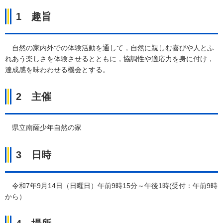
1
趣
旨
自
然の家内外での体験活動を通して，自然に親しむ喜びや人とふ
れあう楽しさを体験させるとともに，協調性や適応力を身に付け，
達成感を味わわせる機会とする。
2
主
催
県立南
薩少年自然の家
3
日
時
令
和7年9月14日（日曜日）午前9時15分～午後1時(受付：午前9時
から）