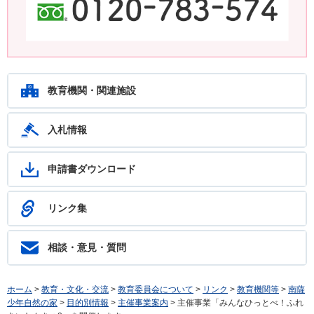
鹿児島教育ホットライン24 24時間いつでもあなたの相談を待ってい
ます。フリーダイヤル：0120-783-574
教育機関・関連施設
入札情報
申請書ダウンロード
リンク集
相談・意見・質問
ホーム
>
教育・文化・交流
>
教育委員会について
>
リンク
>
教育機関等
>
南薩
少年自然の家
>
目的別情報
>
主催事業案内
> 主催事業「みんなひっとべ！ふれ