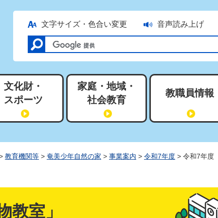
文字サイズ・色合い変更
音声読み上げ
文化財・
家庭・地域・
教職員情報
スポーツ
社会教育
>
教育機関等
>
奄美少年自然の家
>
事業案内
>
令和7年度
> 令和7年
物教室」