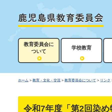
教育委員会に
学校教育
ついて
ホーム
>
教育・文化・交流
>
教育委員会について
>
リンク
令和7年度「第2回染め