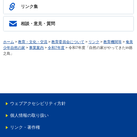
リンク集
相談・意見・質問
ホーム
>
教育・文化・交流
>
教育委員会について
>
リンク
>
教育機関等
>
奄美
少年自然の家
>
事業案内
>
令和7年度
> 令和7年度「自然の家がやってきたin徳
之島」
ウェブアクセシビリティ方針
個人情報の取り扱い
リンク・著作権