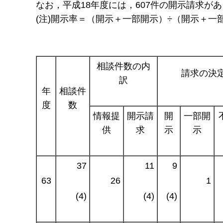
なお，平成18年度には，607件の開示請求が
(注)開示率＝（開示＋一部開示）÷（開示＋一部
相談件数の内
請求の決
訳
年
相談件
度
数
情報提
開示請
開
一部開
供
求
示
示
37
11
9
63
26
1
(4)
(4)
(4)