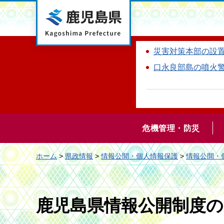
鹿児島県
災害対策本部の設
口永良部島の噴火
危機管理・防災
ホーム
>
県政情報
>
情報公開・個人情報保護
>
情報公開・
鹿児島県情報公開制度の