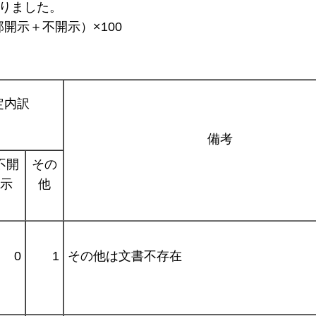
ありました。
開示＋不開示）×100
定内訳
備考
不開
その
示
他
0
1
その他は文書不存在