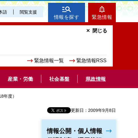
本語
閲覧支援
情報を探す
緊急情報
閉じる
緊急情報一覧
緊急情報RSS
産業・労働
社会基盤
県政情報
18年度）
更新日：2009年9月8日
情報公開・個人情報