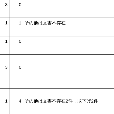
3
0
1
1
その他は文書不存在
1
0
3
0
1
4
その他は文書不存在2件，取下げ2件