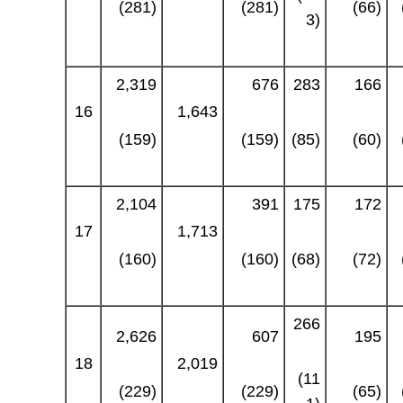
(281)
(281)
(66)
3)
2,319
676
283
166
16
1,643
(159)
(159)
(85)
(60)
2,104
391
175
172
17
1,713
(160)
(160)
(68)
(72)
266
2,626
607
195
18
2,019
(11
(229)
(229)
(65)