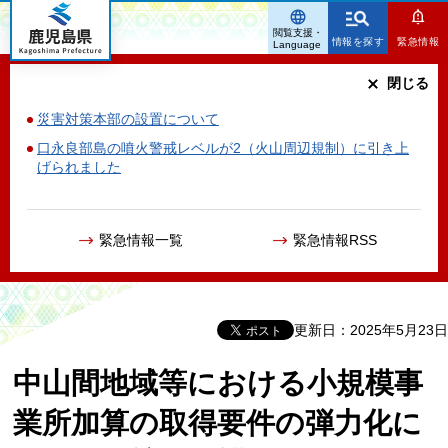
鹿児島県
閲覧支援・
情報を探す
緊急情報
Language
閉じる
災害対策本部の設置について
口永良部島の噴火警戒レベルが2（火山周辺規制）に引き上
げられました
緊急情報一覧
緊急情報RSS
更新日：2025年5月23日
中山間地域等における小規模事
業所加算の取得要件の弾力化に