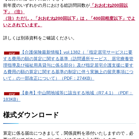
前年度のいずれかの月における総訪問回数が
「おおむね200回以
下」（注）
（注）ただし，「おおむね200回以下」は，「400回程度以下」でよ
いとされています。
詳しくは別添資料をご確認ください。
【介護保険最新情報】vol.1382（「指定居宅サービスに要
する費用の額の算定に関する基準（訪問通所サービス、居宅療養管
理指導及び福祉用具貸与に係る部分）及び指定居宅介護支援に要す
る費用の額の算定に関する基準の制定に伴う実施上の留意事項につ
いて」の一部改正について）（PDF：274KB）
【参考】中山間地域等に該当する地域（R7.4.1）（PDF：
183KB）
様式ダウンロード
算定に係る届出につきまして，関係資料を添付いたしますので，必