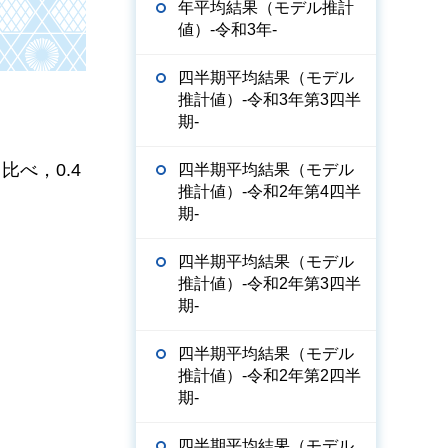
年平均結果（モデル推計
値）-令和3年-
四半期平均結果（モデル
推計値）-令和3年第3四半
期-
比べ，0.4
四半期平均結果（モデル
推計値）-令和2年第4四半
期-
四半期平均結果（モデル
推計値）-令和2年第3四半
期-
四半期平均結果（モデル
推計値）-令和2年第2四半
期-
四半期平均結果（モデル