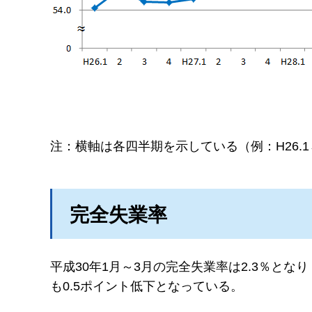
注：横軸は各四半期を示している（例：H26.1
完全失業率
平成30年1月～3月の完全失業率は2.3％となり
も0.5ポイント低下となっている。