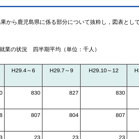
結果から鹿児島県に係る部分について抜粋し，図表とし
就業の状況
四
半期平均（単位：千人）
H29.4～6
H29.7～9
H29.10～12
H
0
830
827
830
8
807
804
807
3
23
23
23