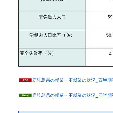
非労働力人口
59
労働力人口比率（％）
58.
完全失業率（％）
2.
鹿児島県の就業・不就業の状況_四半期平
鹿児島県の就業・不就業の状況_四半期平均