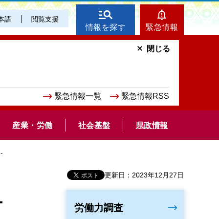
本語
閲覧支援
情報を探す
緊急情報
閉じる
緊急情報一覧
緊急情報RSS
産業・労働
社会基盤
県政情報
-
更新日：2023年12月27日
-
労働力調査