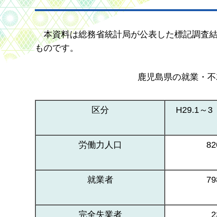
本
資料は総務省統計局が公表した標記調査
ものです。
鹿児島県の就業・不
区分
H29.1～3
労働力人口
82
就業者
79
完全失業者
2