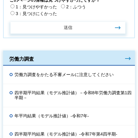
1：見つけやすかった
2：ふつう
3：見つけにくかった
労働力調査
労働力調査をかたる不審メールに注意してください
四半期平均結果（モデル推計値）－令和8年労働力調査第1四
半期－
年平均結果（モデル推計値）-令和7年-
四半期平均結果（モデル推計値）-令和7年第4四半期-