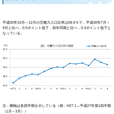
平成30年10月～12月の労働力人口比率は58.6％で，平成30年7月～
9月と比べ，0.5ポイント低下，前年同期と比べ，0.3ポイント低下と
なっている。
注：横軸は各四半期を示している（例：H27.1→平成27年第1四半期
（1月～3月））