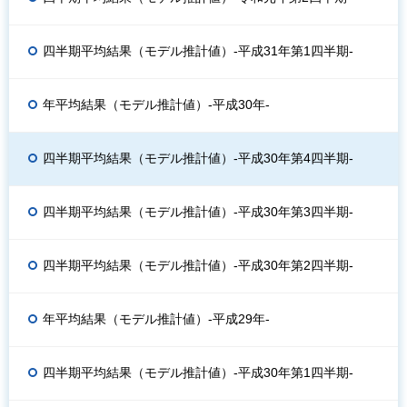
四半期平均結果（モデル推計値）-平成31年第1四半期-
年平均結果（モデル推計値）-平成30年-
四半期平均結果（モデル推計値）-平成30年第4四半期-
四半期平均結果（モデル推計値）-平成30年第3四半期-
四半期平均結果（モデル推計値）-平成30年第2四半期-
年平均結果（モデル推計値）-平成29年-
四半期平均結果（モデル推計値）-平成30年第1四半期-