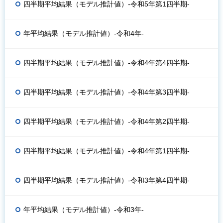
四半期平均結果（モデル推計値）-令和5年第1四半期-
年平均結果（モデル推計値）-令和4年-
四半期平均結果（モデル推計値）-令和4年第4四半期-
四半期平均結果（モデル推計値）-令和4年第3四半期-
四半期平均結果（モデル推計値）-令和4年第2四半期-
四半期平均結果（モデル推計値）-令和4年第1四半期-
四半期平均結果（モデル推計値）-令和3年第4四半期-
年平均結果（モデル推計値）-令和3年-