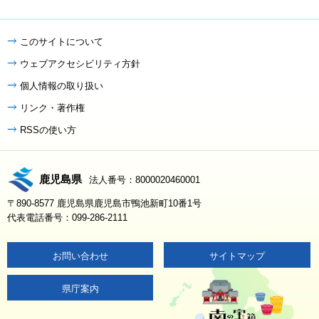
このサイトについて
ウェブアクセシビリティ方針
個人情報の取り扱い
リンク・著作権
RSSの使い方
鹿児島県
法人番号：8000020460001
〒890-8577 鹿児島県鹿児島市鴨池新町10番1号
代表電話番号：099-286-2111
お問い合わせ
サイトマップ
県庁案内