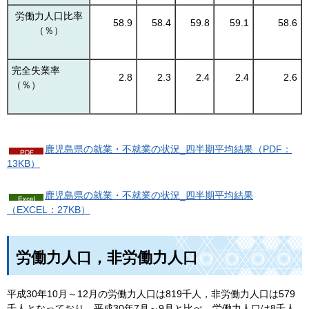
労働力人口比率
58.9
58.4
59.8
59.1
58.6
（％）
完全失業率
2.8
2.3
2.4
2.4
2.6
（％）
鹿児島県の就業・不就業の状況_四半期平均結果（PDF：
13KB）
鹿児島県の就業・不就業の状況_四半期平均結果
（EXCEL：27KB）
労働力人口，非労働力人口
平成30年10月～12月の労働力人口は819千人，非労働力人口は579
千人となっており，平成30年7月～9月と比べ，労働力人口は8千人