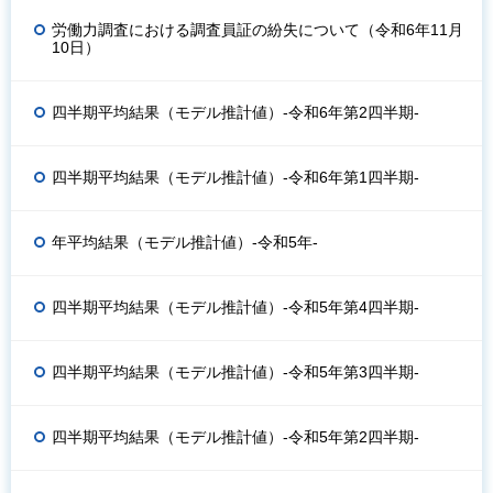
労働力調査における調査員証の紛失について（令和6年11月
10日）
四半期平均結果（モデル推計値）-令和6年第2四半期-
四半期平均結果（モデル推計値）-令和6年第1四半期-
年平均結果（モデル推計値）-令和5年-
四半期平均結果（モデル推計値）-令和5年第4四半期-
四半期平均結果（モデル推計値）-令和5年第3四半期-
四半期平均結果（モデル推計値）-令和5年第2四半期-