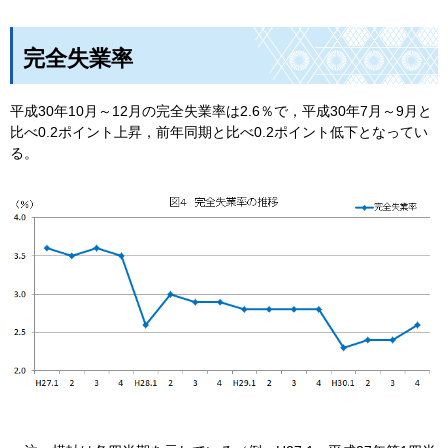
完全失業率
平成30年10月～12月の完全失業率は2.6％で，平成30年7月～9月と
比べ0.2ポイント上昇，前年同期と比べ0.2ポイント低下となってい
る。