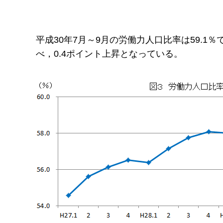
平成30年7月～9月の労働力人口比率は59.1
べ，0.4ポイント上昇となっている。