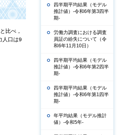
四半期平均結果（モデル
推計値）-令和6年第3四半
期-
月と比べ，
労働力調査における調査
力人口は9
員証の紛失について（令
和6年11月10日）
四半期平均結果（モデル
推計値）-令和6年第2四半
期-
四半期平均結果（モデル
推計値）-令和6年第1四半
期-
年平均結果（モデル推計
値）-令和5年-