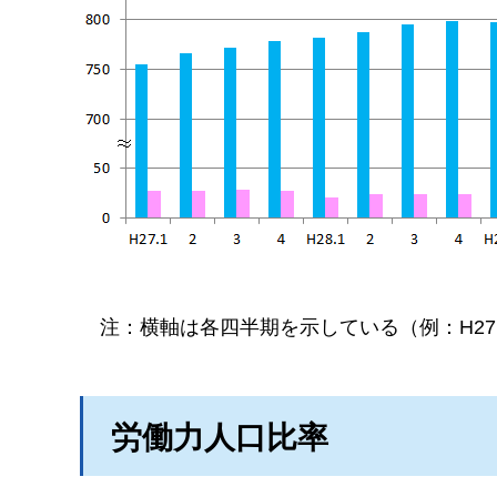
注：
横軸は各四半期を示している（例：H27.
労働力人口比率