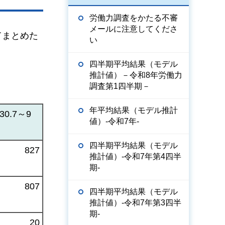
労働力調査をかたる不審
メールに注意してくださ
てまとめた
い
四半期平均結果（モデル
推計値）－令和8年労働力
調査第1四半期－
年平均結果（モデル推計
30.7～9
値）-令和7年-
四半期平均結果（モデル
827
推計値）-令和7年第4四半
期-
807
四半期平均結果（モデル
推計値）-令和7年第3四半
期-
20