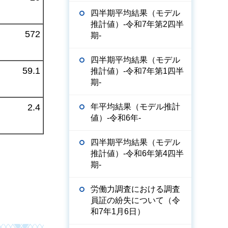
四半期平均結果（モデル
推計値）-令和7年第2四半
572
期-
四半期平均結果（モデル
59.1
推計値）-令和7年第1四半
期-
2.4
年平均結果（モデル推計
値）-令和6年-
四半期平均結果（モデル
推計値）-令和6年第4四半
期-
労働力調査における調査
員証の紛失について（令
和7年1月6日）