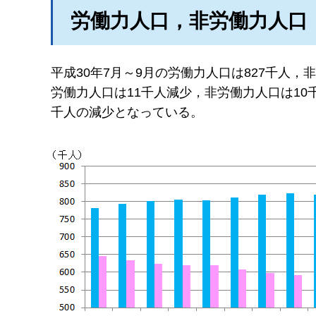
労働力人口，非労働力人口
平成30年7月～9月の労働力人口は827千人，
労働力人口は11千人減少，非労働力人口は1
千人の減少となっている。