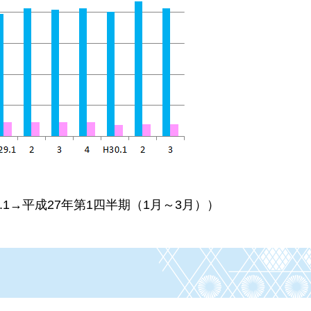
1→平成27年第1四半期（1月～3月））