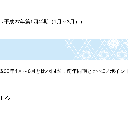
→平成27年第1四半期（1月～3月））
平成30年4月～6月と比べ同率，前年同期と比べ0.4ポイ