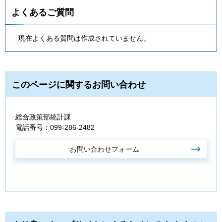
よくあるご質問
現在よくある質問は作成されていません。
このページに関するお問い合わせ
総合政策部統計課
電話番号：099-286-2482