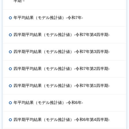
半期－
年平均結果（モデル推計値）-令和7年-
四半期平均結果（モデル推計値）-令和7年第4四半期-
四半期平均結果（モデル推計値）-令和7年第3四半期-
四半期平均結果（モデル推計値）-令和7年第2四半期-
四半期平均結果（モデル推計値）-令和7年第1四半期-
年平均結果（モデル推計値）-令和6年-
四半期平均結果（モデル推計値）-令和6年第4四半期-