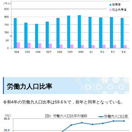
労働力人口比率
令和4年の労働力人口比率は59.6％で，前年と同率となっている。