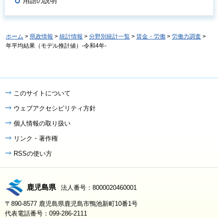
用語の説明
ホーム
>
県政情報
>
統計情報
>
分野別統計一覧
>
賃金・労働
>
労働力調査
>
年平均結果（モデル推計値）-令和4年-
このサイトについて
ウェブアクセシビリティ方針
個人情報の取り扱い
リンク・著作権
RSSの使い方
鹿児島県
法人番号：8000020460001
〒890-8577 鹿児島県鹿児島市鴨池新町10番1号
代表電話番号：099-286-2111