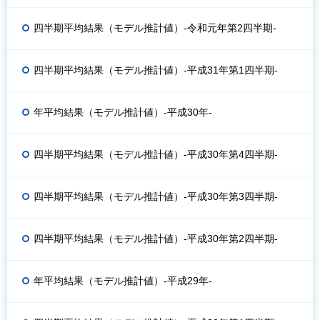
四半期平均結果（モデル推計値）-令和元年第2四半期-
四半期平均結果（モデル推計値）-平成31年第1四半期-
年平均結果（モデル推計値）-平成30年-
四半期平均結果（モデル推計値）-平成30年第4四半期-
四半期平均結果（モデル推計値）-平成30年第3四半期-
四半期平均結果（モデル推計値）-平成30年第2四半期-
年平均結果（モデル推計値）-平成29年-