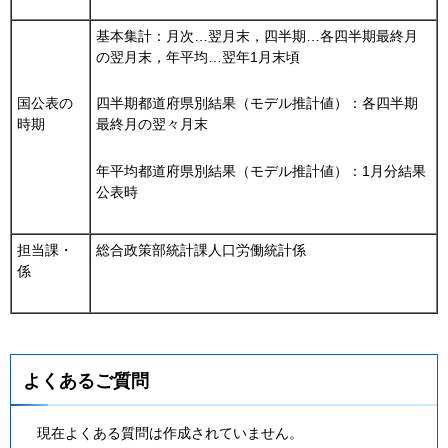
基本集計：月次…翌月末，四半期…各四半期最終月
の翌月末，年平均…翌年1月末頃
国公表の
四半期都道府県別結果（モデル推計値）：各四半期
時期
最終月の翌々月末
年平均都道府県別結果（モデル推計値）：1月分結果
公表時
担当課・
総合政策部統計課人口労働統計係
係
よくあるご質問
現在よくある質問は作成されていません。