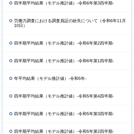
四半期平均結果（モデル推計値）-令和6年第3四半期-
労働力調査における調査員証の紛失について（令和6年11月
10日）
四半期平均結果（モデル推計値）-令和6年第2四半期-
四半期平均結果（モデル推計値）-令和6年第1四半期-
年平均結果（モデル推計値）-令和5年-
四半期平均結果（モデル推計値）-令和5年第4四半期-
四半期平均結果（モデル推計値）-令和5年第3四半期-
四半期平均結果（モデル推計値）-令和5年第2四半期-