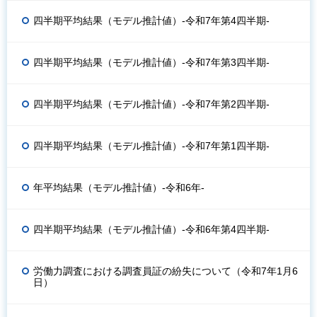
四半期平均結果（モデル推計値）-令和7年第4四半期-
四半期平均結果（モデル推計値）-令和7年第3四半期-
四半期平均結果（モデル推計値）-令和7年第2四半期-
四半期平均結果（モデル推計値）-令和7年第1四半期-
年平均結果（モデル推計値）-令和6年-
四半期平均結果（モデル推計値）-令和6年第4四半期-
労働力調査における調査員証の紛失について（令和7年1月6
日）