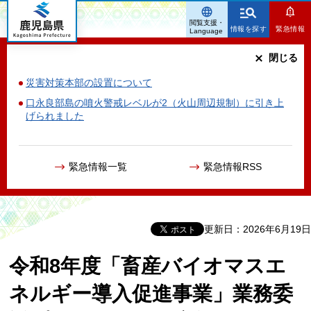
鹿児島県
閲覧支援・
情報を探す
緊急情報
Language
閉じる
災害対策本部の設置について
口永良部島の噴火警戒レベルが2（火山周辺規制）に引き上
げられました
緊急情報一覧
緊急情報RSS
更新日：2026年6月19日
令和8年度「畜産バイオマスエ
ネルギー導入促進事業」業務委