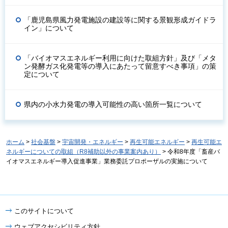
「鹿児島県風力発電施設の建設等に関する景観形成ガイドラ
イン」について
「バイオマスエネルギー利用に向けた取組方針」及び「メタ
ン発酵ガス化発電等の導入にあたって留意すべき事項」の策
定について
県内の小水力発電の導入可能性の高い箇所一覧について
ホーム
>
社会基盤
>
宇宙開発・エネルギー
>
再生可能エネルギー
>
再生可能エ
ネルギーについての取組（R8補助以外の事業案内あり）
> 令和8年度「畜産バ
イオマスエネルギー導入促進事業」業務委託プロポーザルの実施について
このサイトについて
ウェブアクセシビリティ方針