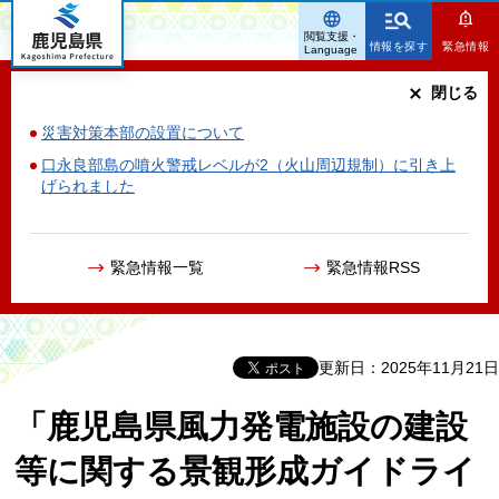
鹿児島県
閲覧支援・
情報を探す
緊急情報
Language
閉じる
災害対策本部の設置について
口永良部島の噴火警戒レベルが2（火山周辺規制）に引き上
げられました
緊急情報一覧
緊急情報RSS
更新日：2025年11月21日
「鹿児島県風力発電施設の建設
等に関する景観形成ガイドライ