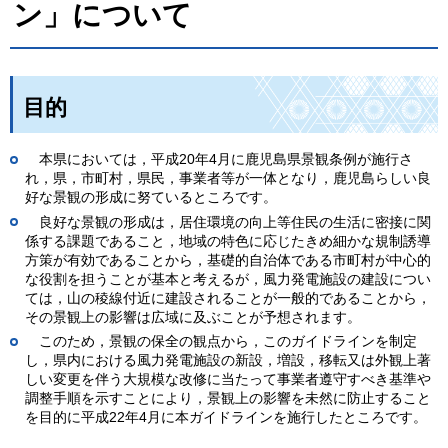
ン」について
目的
本県
においては，平成20年4月に鹿児島県景観条例が施行さ
れ，県，市町村，県民，事業者等が一体となり，鹿児島らしい良
好な景観の形成に努ているところです。
良
好な景観の形成は，居住環境の向上等住民の生活に密接に関
係する課題であること，地域の特色に応じたきめ細かな規制誘導
方策が有効であることから，基礎的自治体である市町村が中心的
な役割を担うことが基本と考えるが，風力発電施設の建設につい
ては，山の稜線付近に建設されることが一般的であることから，
その景観上の影響は広域に及ぶことが予想されます。
このため，
景観の保全の観点から，このガイドラインを制定
し，県内における風力発電施設の新設，増設，移転又は外観上著
しい変更を伴う大規模な改修に当たって事業者遵守すべき基準や
調整手順を示すことにより，景観上の影響を未然に防止すること
を目的に平成22年4月に本ガイドラインを施行したところです。