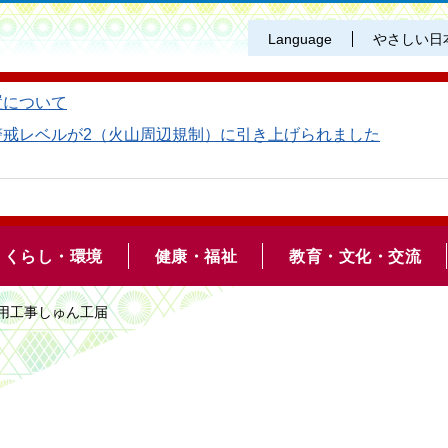
Language
やさしい日
置について
警戒レベルが2（火山周辺規制）に引き上げられました
くらし・環境
健康・福祉
教育・文化・交流
占用工事しゅん工届
届