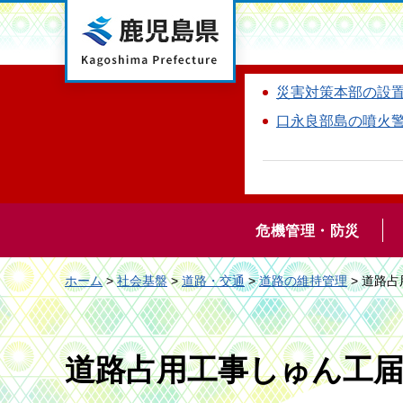
鹿児島県
災害対策本部の設
口永良部島の噴火
危機管理・防災
ホーム
>
社会基盤
>
道路・交通
>
道路の維持管理
> 道路
道路占用工事しゅん工