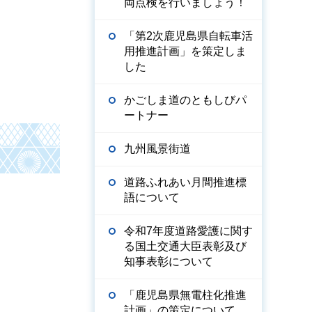
両点検を行いましょう！
「第2次鹿児島県自転車活
用推進計画」を策定しま
した
かごしま道のともしびパ
ートナー
九州風景街道
道路ふれあい月間推進標
語について
令和7年度道路愛護に関す
る国土交通大臣表彰及び
知事表彰について
「鹿児島県無電柱化推進
計画」の策定について