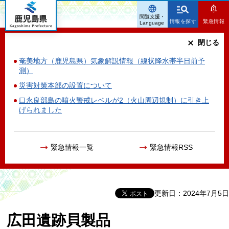
鹿児島県
閲覧支援・
情報を探す
緊急情報
Language
閉じる
奄美地方（鹿児島県）気象解説情報（線状降水帯半日前予
測）
災害対策本部の設置について
口永良部島の噴火警戒レベルが2（火山周辺規制）に引き上
げられました
緊急情報一覧
緊急情報RSS
更新日：2024年7月5日
広田遺跡貝製品