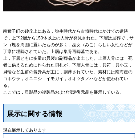
南種子町の砂丘上にある，弥生時代から古墳時代にかけての遺跡
で，上下2層から150体以上の人骨が発見された。下層は屈葬で，サ
ンゴ塊を周囲に置いたものが多く，巫女（みこ）らしい女性などが
丁寧に埋葬されていた。上層は集骨再葬墓である。
上，下層ともに多量の貝製の副葬品が出土した。上層人骨には，死
者に供えるために作られた貝札が，下層人骨には，貝符，貝小玉，
貝輪など生前の装身具が主に，副葬されていた。素材には南海産の
ゴホウラ，オニニシ，イモガイ，オオツタノハなどが使われてい
る。
ここでは，貝製品の複製品および想定復元品を展示している。
展示に関する情報
現在展示してあります