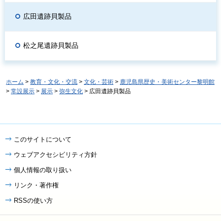
広田遺跡貝製品
松之尾遺跡貝製品
ホーム
>
教育・文化・交流
>
文化・芸術
>
鹿児島県歴史・美術センター黎明館
>
常設展示
>
展示
>
弥生文化
> 広田遺跡貝製品
このサイトについて
ウェブアクセシビリティ方針
個人情報の取り扱い
リンク・著作権
RSSの使い方