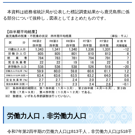
本資料は総務省統計局が公表した標記調査結果から鹿児島県に係
る部分について抜粋し，図表としてまとめたものです。
労働力人口，非労働力人口
令和7年第2四半期の労働力人口は813千人，非労働力人口は518千