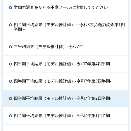
労働力調査をかたる不審メールに注意してください
四半期平均結果（モデル推計値）－令和8年労働力調査第1四
半期－
年平均結果（モデル推計値）-令和7年-
四半期平均結果（モデル推計値）-令和7年第4四半期-
四半期平均結果（モデル推計値）-令和7年第3四半期-
四半期平均結果（モデル推計値）-令和7年第2四半期-
四半期平均結果（モデル推計値）-令和7年第1四半期-