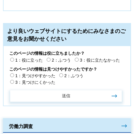
より良いウェブサイトにするためにみなさまのご
意見をお聞かせください
このページの情報は役に立ちましたか？
1：役に立った
2：ふつう
3：役に立たなかった
このページの情報は見つけやすかったですか？
1：見つけやすかった
2：ふつう
3：見つけにくかった
労働力調査