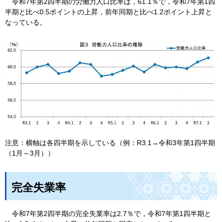
令和7年第2四半期の労働力人口比率は，61.1％で，令和7年第1四
半期と比べ0.5ポイントの上昇，前年同期と比べ1.2ポイント上昇と
なっている。
注意：横軸は各四半期を示している（例：R3.1→令和3年第1四半期
（1月～3月））
完全失業率
令和7年第2四半期の完全失業率は2.7％で，令和7年第1四半期と