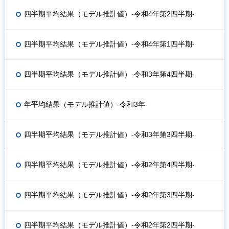
四半期平均結果（モデル推計値）-令和4年第2四半期-
四半期平均結果（モデル推計値）-令和4年第1四半期-
四半期平均結果（モデル推計値）-令和3年第4四半期-
年平均結果（モデル推計値）-令和3年-
四半期平均結果（モデル推計値）-令和3年第3四半期-
四半期平均結果（モデル推計値）-令和2年第4四半期-
四半期平均結果（モデル推計値）-令和2年第3四半期-
四半期平均結果（モデル推計値）-令和2年第2四半期-