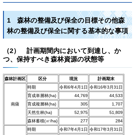
1
森
林の整備及び保全の目標その他森
林の整備及び保全に関する基本的な事項
（2）
計
画期間内において到達し、か
つ、保持すべき森林資源の状態等
森林計画区
区分
現況
計画期末
時期
令和6年4月1日
令和16年3月31日
育成単層林(ha)
44,769
44,533
南薩
育成複層林(ha)
305
1,707
天然生林(ha)
52,975
51,809
森林蓄積(㎥/ha)
277
284
時期
令和7年4月1日
令和17年3月31日