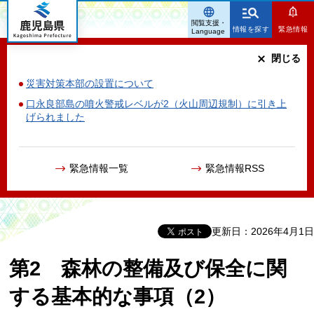
鹿児島県
閲覧支援・
情報を探す
緊急情報
Language
閉じる
災害対策本部の設置について
口永良部島の噴火警戒レベルが2（火山周辺規制）に引き上
げられました
緊急情報一覧
緊急情報RSS
更新日：2026年4月1日
第2 森林の整備及び保全に関
する基本的な事項（2）