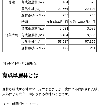
熊毛
育成複層林(ha)
164
523
天然生林(ha)
22,366
22,104
森林蓄積(㎥/ha)
237
243
時期
令和4年4月1日
令和14年3月31日
育成単層林(ha)
3,094
3,073
奄美大島
育成複層林(ha)
8,454
8,838
天然生林(ha)
57,517
57,155
森林蓄積(㎥/ha)
175
211
(注)令和8年4月1日現在
育成単層林とは
森林を構成する林木の一定のまとまりが一度に全部伐採された後、
人為により成立・維持される森林のことです。
（上）針葉樹のイメージ