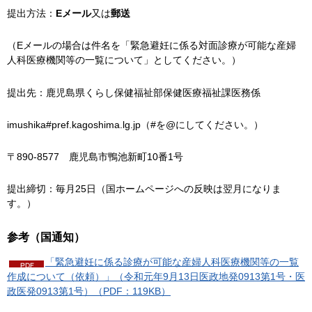
提出方法：
Eメール
又は
郵送
（Eメールの場合は件名を「緊急避妊に係る対面診療が可能な産婦
人科医療機関等の一覧について」としてください。）
提出先：鹿児島県くらし保健福祉部保健医療福祉課医務係
imushika#pref.kagoshima.lg.jp（#を@にしてください。）
〒890-8577
鹿児島市鴨池新町10番1号
提出締切：毎月25日（国ホームページへの反映は翌月になりま
す。）
参考（国通知）
「緊急避妊に係る診療が可能な産婦人科医療機関等の一覧
作成について（依頼）」（令和元年9月13日医政地発0913第1号・医
政医発0913第1号）（PDF：119KB）