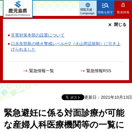
鹿児島県
閲覧支援・
情報を探す
緊急情報
Language
閉じる
災害対策本部の設置について
口永良部島の噴火警戒レベルが2（火山周辺規制）に引き上
げられました
緊急情報一覧
緊急情報RSS
更新日：2021年10月13日
緊急避妊に係る対面診療が可能
な産婦人科医療機関等の一覧に