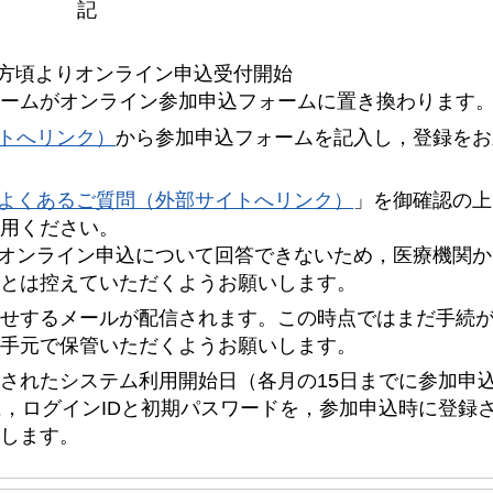
記
夕方頃よりオンライン申込受付開始
ォームがオンライン参加申込フォームに置き換わります
イトへリンク）
から参加申込フォームを記入し，登録をお
よくあるご質問（外部サイトへリンク）
」を御確認の上
活用ください。
Sのオンライン申込について回答できないため，医療機関
ことは控えていただくようお願いします。
らせするメールが配信されます。この時点ではまだ手続
お手元で保管いただくようお願いします。
載されたシステム利用開始日（各月の15日までに参加申
に，ログインIDと初期パスワードを，参加申込時に登録
絡します。