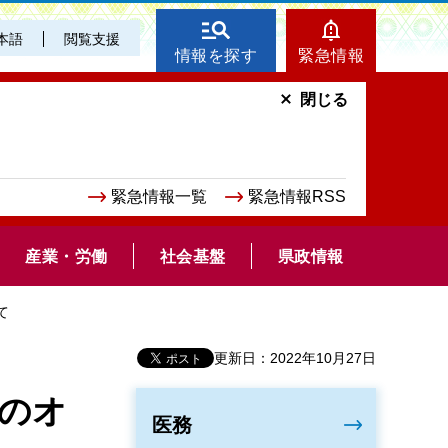
本語
閲覧支援
情報を探す
緊急情報
閉じる
緊急情報一覧
緊急情報RSS
産業・労働
社会基盤
県政情報
て
更新日：2022年10月27日
込のオ
医務