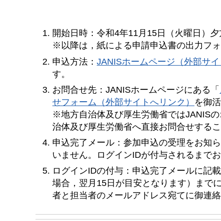
開始日時：令和4年11月15日（火曜日）
※以降は，紙による申請申込書の出力フ
申込方法：
JANISホームページ（外部サ
す。
お問合せ先：JANISホームページにある「
せフォーム（外部サイトへリンク）
を御
※地方自治体及び厚生労働省ではJANI
治体及び厚生労働省へ直接お問合せする
申込完了メール：参加申込の受理をお知
いません。ログインIDが付与されるまで
ログインIDの付与：申込完了メールに記
場合，翌月15日が目安となります）まで
者と担当者のメールアドレス宛てに御連