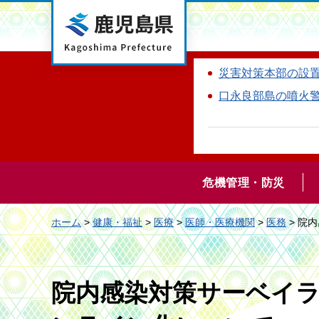
鹿児島県
災害対策本部の設
口永良部島の噴火
危機管理・防災
ホーム
>
健康・福祉
>
医療
>
医師・医療機関
>
医務
> 院
院内感染対策サーベイラ