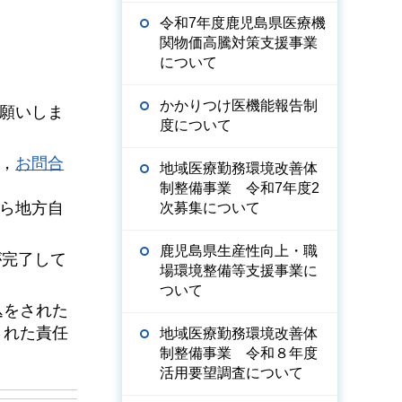
令和7年度鹿児島県医療機
関物価高騰対策支援事業
について
。
かかりつけ医機能報告制
願いしま
度について
，
お問合
地域医療勤務環境改善体
制整備事業 令和7年度2
から地方自
次募集について
鹿児島県生産性向上・職
が完了して
場環境整備等支援事業に
ついて
込をされた
された責任
地域医療勤務環境改善体
制整備事業 令和８年度
活用要望調査について