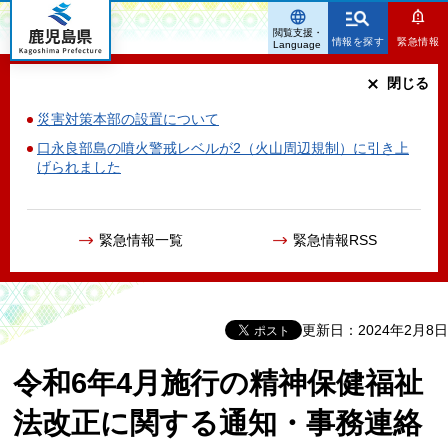
鹿児島県
閲覧支援・
情報を探す
緊急情報
Language
閉じる
災害対策本部の設置について
口永良部島の噴火警戒レベルが2（火山周辺規制）に引き上
げられました
緊急情報一覧
緊急情報RSS
更新日：2024年2月8日
令和6年4月施行の精神保健福祉
法改正に関する通知・事務連絡