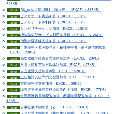
746KB）
R6_体制加算別紙1～26（児）（EXCEL：317KB）
ピアサポート実施加算（EXCEL：35KB）
ピアサポート体制加算（EXCEL：20KB）
リハビリテーション加算（EXCEL：19KB）
機能強化型サービス利用支援費（EXCEL：512KB）
個別計画訓練支援加算（EXCEL：20KB）
行動障害・要医療児者・精神障害者・高次脳体制加算
（EXCEL：23KB）
高次脳機能障害者支援体制加算（EXCEL：20KB）
視覚・聴覚言語支援体制加算（EXCEL：27KB）
自立生活支援加算III型（EXCEL：53KB）
主任相談支援専門員配置加算（EXCEL：21KB）
重度障害者支援加算（EXCEL：36KB）
障害者支援施設等感染対策向上加算（EXCEL：77KB）
常勤看護職員等配置加算・看護職員配置加算（EXCEL：
18KB）
食事提供体制加算（者）（EXCEL：16KB）
人員配置体制加算（共同生活援助）（EXCEL：117KB）