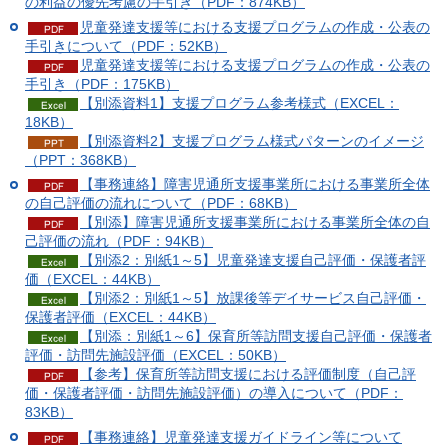
の利益の優先考慮の手引き（PDF：874KB）
児童発達支援等における支援プログラムの作成・公表の
手引きについて（PDF：52KB）
児童発達支援等における支援プログラムの作成・公表の
手引き（PDF：175KB）
【別添資料1】支援プログラム参考様式（EXCEL：
18KB）
【別添資料2】支援プログラム様式パターンのイメージ
（PPT：368KB）
【事務連絡】障害児通所支援事業所における事業所全体
の自己評価の流れについて（PDF：68KB）
【別添】障害児通所支援事業所における事業所全体の自
己評価の流れ（PDF：94KB）
【別添2：別紙1～5】児童発達支援自己評価・保護者評
価（EXCEL：44KB）
【別添2：別紙1～5】放課後等デイサービス自己評価・
保護者評価（EXCEL：44KB）
【別添：別紙1～6】保育所等訪問支援自己評価・保護者
評価・訪問先施設評価（EXCEL：50KB）
【参考】保育所等訪問支援における評価制度（自己評
価・保護者評価・訪問先施設評価）の導入について（PDF：
83KB）
【事務連絡】児童発達支援ガイドライン等について