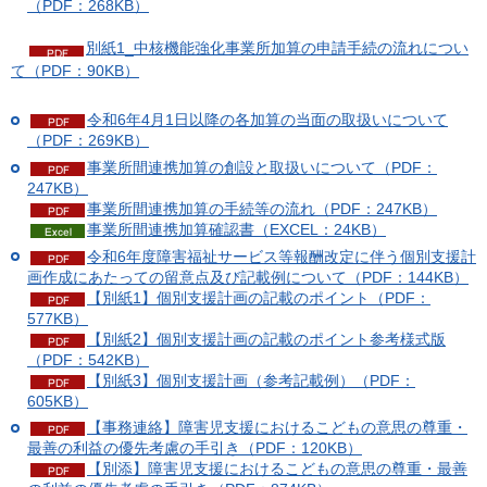
（PDF：268KB）
別紙1_中核機能強化事業所加算の申請手続の流れについ
て（PDF：90KB）
令和6年4月1日以降の各加算の当面の取扱いについて
（PDF：269KB）
事業所間連携加算の創設と取扱いについて（PDF：
247KB）
事業所間連携加算の手続等の流れ（PDF：247KB）
事業所間連携加算確認書（EXCEL：24KB）
令和6年度障害福祉サービス等報酬改定に伴う個別支援計
画作成にあたっての留意点及び記載例について（PDF：144KB）
【別紙1】個別支援計画の記載のポイント（PDF：
577KB）
【別紙2】個別支援計画の記載のポイント参考様式版
（PDF：542KB）
【別紙3】個別支援計画（参考記載例）（PDF：
605KB）
【事務連絡】障害児支援におけるこどもの意思の尊重・
最善の利益の優先考慮の手引き（PDF：120KB）
【別添】障害児支援におけるこどもの意思の尊重・最善