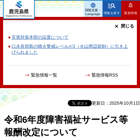
鹿児島県
閲覧支援・
情報を探す
緊急情報
Language
閉じる
災害対策本部の設置について
口永良部島の噴火警戒レベルが2（火山周辺規制）に引き上
げられました
緊急情報一覧
緊急情報RSS
更新日：2025年10月1日
令和6年度障害福祉サービス等
報酬改定について