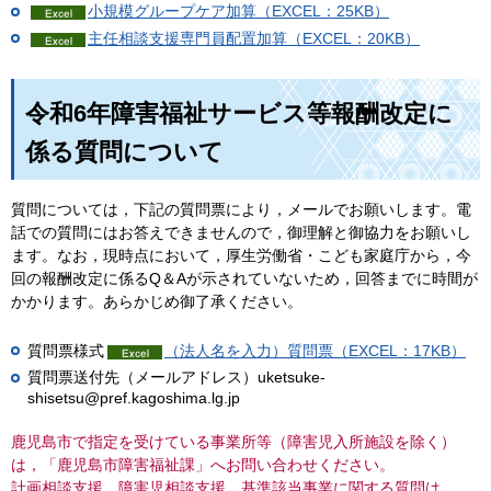
小規模グループケア加算（EXCEL：25KB）
主任相談支援専門員配置加算（EXCEL：20KB）
令和6年障害福祉サービス等報酬改定に
係る質問について
質問については，下記の質問票により，メールでお願いします。電
話での質問にはお答えできませんので，御理解と御協力をお願いし
ます。なお，現時点において，厚生労働省・こども家庭庁から，今
回の報酬改定に係るQ＆Aが示されていないため，回答までに時間が
かかります。あらかじめ御了承ください。
質問票様式
（法人名を入力）質問票（EXCEL：17KB）
質問票送付先（メールアドレス）uketsuke-
shisetsu@pref.kagoshima.lg.jp
鹿児島市で指定を受けている事業所等（障害児入所施設を除く）
は，「鹿児島市障害福祉課」へお問い合わせください。
計画相談支援，障害児相談支援，基準該当事業に関する質問は，