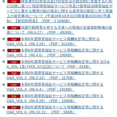
障害者の日常生活及び社会生活を総合的に支援するため
の法律に基づく指定障害福祉サービス等及び基準該当障害福祉サ
ービスに要する費用の額の算定に関する基準等の制定に伴う実施
上の留意事項について（平成18年10月31日障発第1031001号通
知）【新旧対照表】（PDF：2,104KB）
強度行動障害を有する児者への地域の支援体制整備の促
進について（R6.6.27）（PDF：492KB）
令和6年度障害福祉サービス報酬改定等に関する
Q&A_VOL.1（R6.3.29）（PDF：821KB）
令和6年度障害福祉サービス等報酬改定等に関する
Q&A_VOL.2（R6.4.5）（PDF：195KB）
令和6年度障害福祉サービス等報酬改定等に関するQ＆
A_VOL.1及びVOL.2の正誤について（PDF：81KB）
令和6年度障害福祉サービス等報酬改定等に関する
Q&A_VOL.3（R6.5.10）（PDF：117KB）
令和6年度障害福祉サービス等報酬改定等に関する
Q&A_VOL.4（R6.6.4）（PDF：191KB）
令和6年度障害福祉サービス等報酬改定等に関する
Q&A_VOL.5（R6.8.29）（PDF：158KB）
令和6年度障害福祉サービス等報酬改定等に関する
Q&A_VOL.6（R6.10.11）（PDF：55KB）